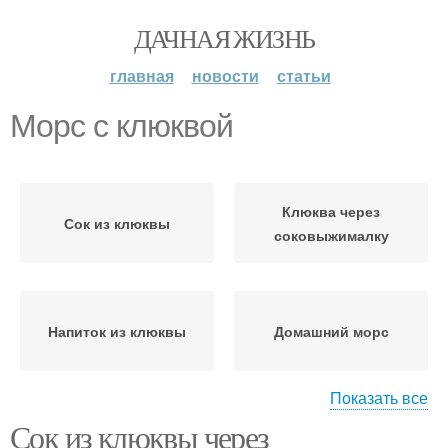
ДАЧНАЯ ЖИЗНЬ
главная
новости
статьи
Морс с клюквой
Клюква через
Сок из клюквы
соковыжималку
Напиток из клюквы
Домашний морс
Показать все
Сок из клюквы через
Морс из клюквы
Клюквенный морс