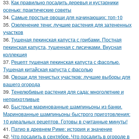
33.
Как правильно посадить деревья и кустарники
осенью: практические советы
34.
Самые простые овощи для начинающих: топ-10
35.
Озеленение тени: лучшие растения для затененных
участков
36.
Тушеная пекинская капуста с грибами. Постная
пекинская капуста, тушенная с лисичками. Вкусная
коллекция
37.
Рецепт тушеная пекинская капуста с фасолью.
Тушеная китайская капуста с фасолью
38.
Овощи для тенистых участков: лучшие выборы для
вашего огорода
39.
Тенелюбивые растения для сада: многолетние и
неприхотливые
40.
Быстрые маринованные шампиньоны из банки.
Маринованные шампиньоны быстрого приготовления:
10 идеальных рецептов. Готовы в считанные минуты!
41.
Патио в древнем Риме: история и значение
42.
Что посадить в сентябре. Что посадить в огороде в