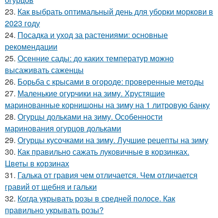
23.
Как выбрать оптимальный день для уборки моркови в
2023 году
24.
Посадка и уход за растениями: основные
рекомендации
25.
Осенние сады: до каких температур можно
высаживать саженцы
26.
Борьба с крысами в огороде: проверенные методы
27.
Маленькие огурчики на зиму. Хрустящие
маринованные корнишоны на зиму на 1 литровую банку
28.
Огурцы дольками на зиму. Особенности
маринования огурцов дольками
29.
Огурцы кусочками на зиму. Лучшие рецепты на зиму
30.
Как правильно сажать луковичные в корзинках.
Цветы в корзинах
31.
Галька от гравия чем отличается. Чем отличается
гравий от щебня и гальки
32.
Когда укрывать розы в средней полосе. Как
правильно укрывать розы?