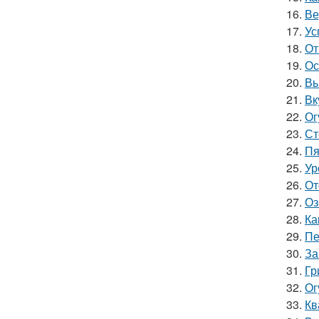
16.
Ве
17.
Ус
18.
От
19.
Ос
20.
Вы
21.
Вк
22.
Ог
23.
Ст
24.
Пя
25.
Ур
26.
От
27.
Оз
28.
Ка
29.
Пе
30.
За
31.
Гр
32.
Ог
33.
Кв