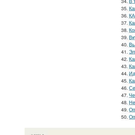
34.
В 
35.
Ка
36.
КА
37.
Ка
38.
Ко
39.
Вк
40.
Вы
41.
Эл
42.
Ка
43.
Ка
44.
Ид
45.
Ка
46.
Се
47.
Че
48.
Не
49.
Оп
50.
Оп