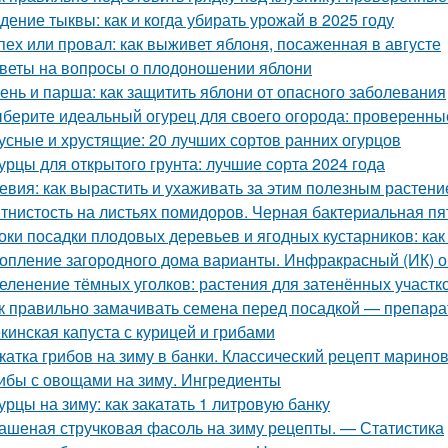
дение тыквы: как и когда убирать урожай в 2025 году
пех или провал: как выживет яблоня, посаженная в августе
веты на вопросы о плодоношении яблони
ень и парша: как защитить яблони от опасного заболевания
берите идеальный огурец для своего огорода: проверенны
усные и хрустящие: 20 лучших сортов ранних огурцов
урцы для открытого грунта: лучшие сорта 2024 года
евия: как вырастить и ухаживать за этим полезным растен
тнистость на листьях помидоров. Черная бактериальная пя
оки посадки плодовых деревьев и ягодных кустарников: как
опление загородного дома варианты. Инфракрасный (ИК) о
еленение тёмных уголков: растения для затенённых участк
к правильно замачивать семена перед посадкой — препар
кинская капуста с курицей и грибами
катка грибов на зиму в банки. Классический рецепт марино
ибы с овощами на зиму. Ингредиенты
урцы на зиму: как закатать 1 литровую банку
ашеная стручковая фасоль на зиму рецепты. — Статистика