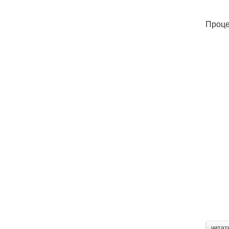
Проце
читат