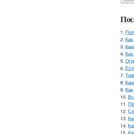
Пос
1.
Пол
2.
Как
3.
Как
4.
Как
5.
Огу
6.
Ест
7.
Том
8.
Как
9.
Как
10.
Вс
11.
Пр
12.
Со
13.
Ка
14.
Ка
15.
Ка