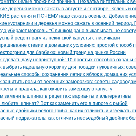
томатах белые прожилки причина. Нехватка питательных в
кие деревья можно сажать в августе и сентябре. Зелень и 
КИЕ растения и ПОЧЕМУ надо сажать осенью.. Добавление 
кие кустарники и деревья можно сажать в осенний период. 
гда убирают морковь. "Слишком рано выкапывать не совету
усный рецепт рагу из пекинской капусты с лисичками
ращивание стевии в домашних условиях: простой способ п
ектрогрили для барбекю: новый тренд на рынке России
к сделать дачу неприступной: 10 простых способов охраны
к выбрать идеальную корзину для посадки луковичных: сов
еальные способы сохранения летних яблок в домашних ус
к защитить розы от весенних заморозков: советы садовода
креты и правила: как оживить замерзшую капусту
м заменить шпинат в рецептах: варианты и альтернативы
 любите шпинат? Вот как заменить его в пироге с рыбой
асные двойники белого гриба: как их отличить и избежать 
асный подражатель: как отличить несъедобный двойник бел