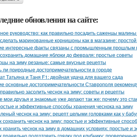
ледние обновления на сайте:
ное руководство: как правильно посадить саженцы малины
 сделать маринованные корнишоны как в магазине: простой
ие интересные факты связаны с промышленным прошлым 
 сохранить домашние яблоки до февраля: простые советы
рцы на зиму резаные: самые вкусные рецепты
ь ли природные достопримечательности в городе
ат Татьяна и Таня F1: двойная удача для вашего сада
ие основные достопримечательности Ставрополя рекоменду
 правильно засолить чеснок на зиму: советы и рецепты
е мои друзья и знакомые уже делают так же: почему это ст
остые и эффективные способы хранения чеснока на зиму
леный чеснок на зиму: рецепт целыми головками как у баб
к сохранить чеснок на зиму: простые и эффективные спосо
к хранить чеснок на зиму в домашних условиях: простые и
к правильно подготовить грядку под клубнику: проверенные