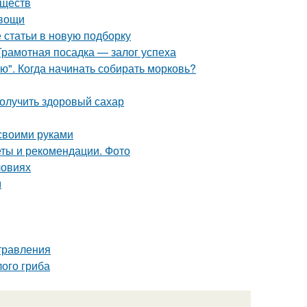
еществ
овощи
статьи в новую подборку
Грамотная посадка — залог успеха
ю". Когда начинать собирать морковь?
олучить здоровый сахар
 своими руками
еты и рекомендации. Фото
ловиях
м
отравления
ого гриба