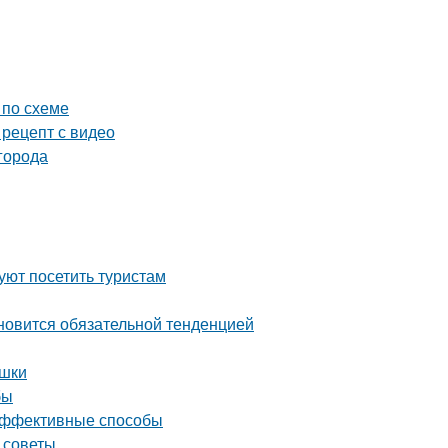
 по схеме
 рецепт с видео
города
ют посетить туристам
ановится обязательной тенденцией
ушки
бы
 эффективные способы
 советы