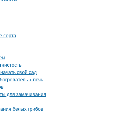
е сорта
ием
тнистость
 начать свой сад
богреватель + печь
ов
аты для замачивания
вания белых грибов