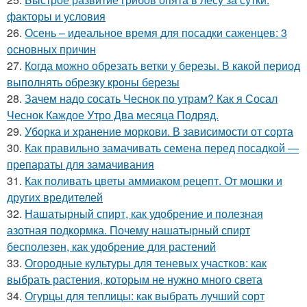
факторы и условия
26.
Осень – идеальное время для посадки саженцев: 3
основных причин
27.
Когда можно обрезать ветки у березы. В какой период
выполнять обрезку кроны березы
28.
Зачем надо сосать Чеснок по утрам? Как я Сосал
Чеснок Каждое Утро Два месяца Подряд.
29.
Уборка и хранение моркови. В зависимости от сорта
30.
Как правильно замачивать семена перед посадкой —
препараты для замачивания
31.
Как поливать цветы аммиаком рецепт. От мошки и
других вредителей
32.
Нашатырный спирт, как удобрение и полезная
азотная подкормка. Почему нашатырный спирт
бесполезен, как удобрение для растений
33.
Огородные культуры для теневых участков: как
выбрать растения, которым не нужно много света
34.
Огурцы для теплицы: как выбрать лучший сорт