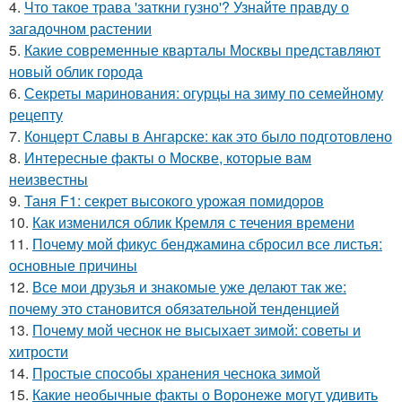
4.
Что такое трава 'заткни гузно'? Узнайте правду о
загадочном растении
5.
Какие современные кварталы Москвы представляют
новый облик города
6.
Секреты маринования: огурцы на зиму по семейному
рецепту
7.
Концерт Славы в Ангарске: как это было подготовлено
8.
Интересные факты о Москве, которые вам
неизвестны
9.
Таня F1: секрет высокого урожая помидоров
10.
Как изменился облик Кремля с течения времени
11.
Почему мой фикус бенджамина сбросил все листья:
основные причины
12.
Все мои друзья и знакомые уже делают так же:
почему это становится обязательной тенденцией
13.
Почему мой чеснок не высыхает зимой: советы и
хитрости
14.
Простые способы хранения чеснока зимой
15.
Какие необычные факты о Воронеже могут удивить