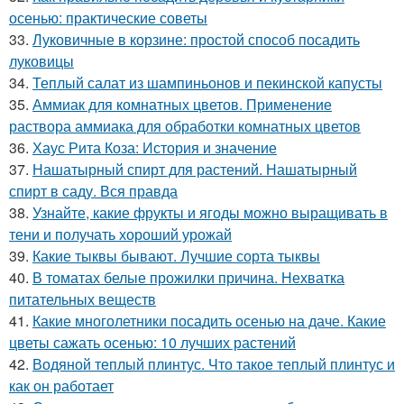
осенью: практические советы
33.
Луковичные в корзине: простой способ посадить
луковицы
34.
Теплый салат из шампиньонов и пекинской капусты
35.
Аммиак для комнатных цветов. Применение
раствора аммиака для обработки комнатных цветов
36.
Хаус Рита Коза: История и значение
37.
Нашатырный спирт для растений. Нашатырный
спирт в саду. Вся правда
38.
Узнайте, какие фрукты и ягоды можно выращивать в
тени и получать хороший урожай
39.
Какие тыквы бывают. Лучшие сорта тыквы
40.
В томатах белые прожилки причина. Нехватка
питательных веществ
41.
Какие многолетники посадить осенью на даче. Какие
цветы сажать осенью: 10 лучших растений
42.
Водяной теплый плинтус. Что такое теплый плинтус и
как он работает