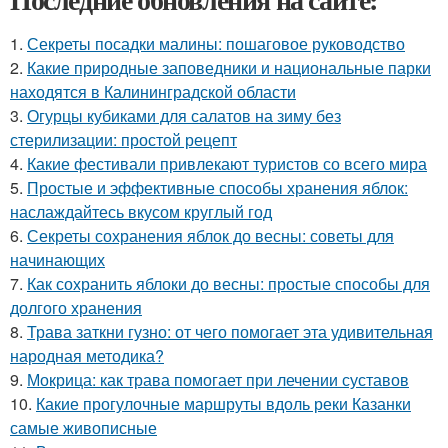
1.
Секреты посадки малины: пошаговое руководство
2.
Какие природные заповедники и национальные парки
находятся в Калининградской области
3.
Огурцы кубиками для салатов на зиму без
стерилизации: простой рецепт
4.
Какие фестивали привлекают туристов со всего мира
5.
Простые и эффективные способы хранения яблок:
наслаждайтесь вкусом круглый год
6.
Секреты сохранения яблок до весны: советы для
начинающих
7.
Как сохранить яблоки до весны: простые способы для
долгого хранения
8.
Трава заткни гузно: от чего помогает эта удивительная
народная методика?
9.
Мокрица: как трава помогает при лечении суставов
10.
Какие прогулочные маршруты вдоль реки Казанки
самые живописные