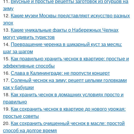
11.
Вкусные и простые рецепты заготовок из огурцов на
зиму
12.
Какие музеи Москвы представляют искусство разных
эпох
13.
Какие уникальные факты о Набережных Челнах
могут удивить туристов
14.
Превращение черенка в шикарный куст за месяц:
шаг за шагом
15.
Как правильно хранить чеснок в квартире: простые и
эффективные способы
16.
Слава в Калининграде: не пропусти концерт
17.
Соленый чеснок на зиму: рецепт целыми головками
как у бабушки
18.
Как хранить чеснок в домашних условиях просто и
правильно
19.
Как сохранить чеснок в квартире до нового урожая:
простые советы
20.
Как сохранить очищенный чеснок в масле: простой
способ на долгое время