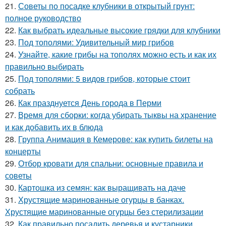
21.
Советы по посадке клубники в открытый грунт:
полное руководство
22.
Как выбрать идеальные высокие грядки для клубники
23.
Под тополями: Удивительный мир грибов
24.
Узнайте, какие грибы на тополях можно есть и как их
правильно выбирать
25.
Под тополями: 5 видов грибов, которые стоит
собрать
26.
Как празднуется День города в Перми
27.
Время для сборки: когда убирать тыквы на хранение
и как добавить их в блюда
28.
Группа Анимация в Кемерове: как купить билеты на
концерты
29.
Отбор кровати для спальни: основные правила и
советы
30.
Картошка из семян: как выращивать на даче
31.
Хрустящие маринованные огурцы в банках.
Хрустящие маринованные огурцы без стерилизации
32.
Как правильно посадить деревья и кустарники