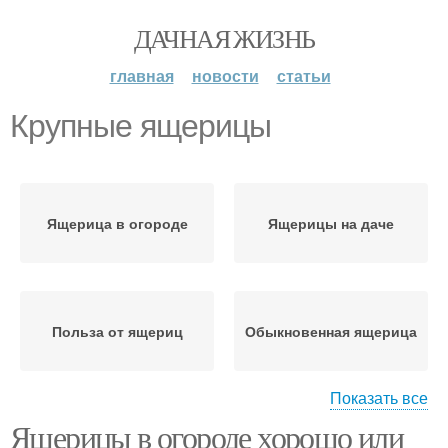
ДАЧНАЯ ЖИЗНЬ
главная
новости
статьи
Крупные ящерицы
Ящерица в огороде
Ящерицы на даче
Польза от ящериц
Обыкновенная ящерица
Показать все
Ящерицы в огороде хорошо или
Ящерица в природе