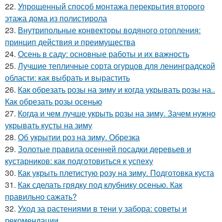
22.
Упрощенный способ монтажа перекрытия второго
этажа дома из полистирола
23.
Внутрипольные конвекторы водяного отопления:
принцип действия и преимущества
24.
Осень в саду: основные работы и их важность
25.
Лучшие тепличные сорта огурцов для ленинградской
области: как выбрать и вырастить
26.
Как обрезать розы на зиму и когда укрывать розы на..
Как обрезать розы осенью
27.
Когда и чем лучше укрыть розы на зиму. Зачем нужно
укрывать кусты на зиму
28.
Об укрытии роз на зиму. Обрезка
29.
Золотые правила осенней посадки деревьев и
кустарников: как подготовиться к успеху
30.
Как укрыть плетистую розу на зиму. Подготовка куста
31.
Как сделать грядку под клубнику осенью. Как
правильно сажать?
32.
Уход за растениями в тени у забора: советы и
рекомендации