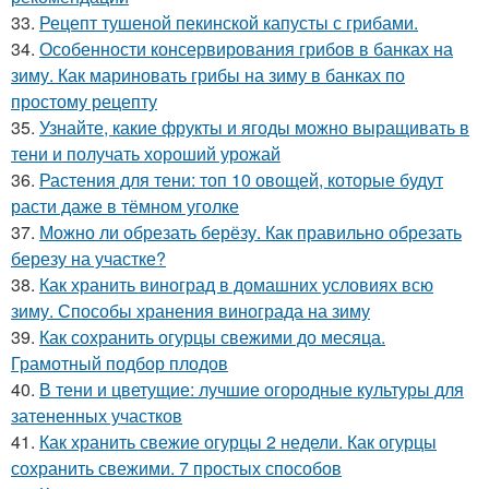
33.
Рецепт тушеной пекинской капусты с грибами.
34.
Особенности консервирования грибов в банках на
зиму. Как мариновать грибы на зиму в банках по
простому рецепту
35.
Узнайте, какие фрукты и ягоды можно выращивать в
тени и получать хороший урожай
36.
Растения для тени: топ 10 овощей, которые будут
расти даже в тёмном уголке
37.
Можно ли обрезать берёзу. Как правильно обрезать
березу на участке?
38.
Как хранить виноград в домашних условиях всю
зиму. Способы хранения винограда на зиму
39.
Как сохранить огурцы свежими до месяца.
Грамотный подбор плодов
40.
В тени и цветущие: лучшие огородные культуры для
затененных участков
41.
Как хранить свежие огурцы 2 недели. Как огурцы
сохранить свежими. 7 простых способов