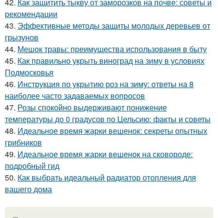
42.
Как защитить тыкву от заморозков на почве: советы и
рекомендации
43.
Эффективные методы защиты молодых деревьев от
грызунов
44.
Мешок травы: преимущества использования в быту
45.
Как правильно укрыть виноград на зиму в условиях
Подмосковья
46.
Инструкция по укрытию роз на зиму: ответы на 8
наиболее часто задаваемых вопросов
47.
Розы спокойно выдерживают понижение
температуры до 0 градусов по Цельсию: факты и советы
48.
Идеальное время жарки вешенок: секреты опытных
грибников
49.
Идеальное время жарки вешенок на сковороде:
подробный гид
50.
Как выбрать идеальный радиатор отопления для
вашего дома