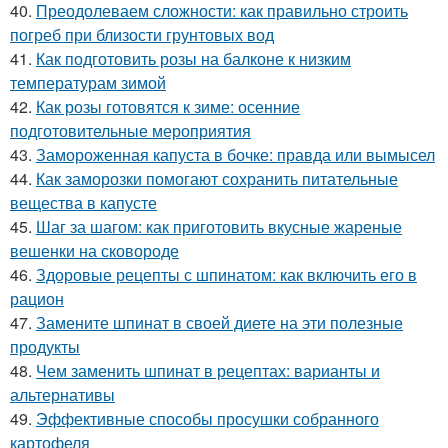
40.
Преодолеваем сложности: как правильно строить
погреб при близости грунтовых вод
41.
Как подготовить розы на балконе к низким
температурам зимой
42.
Как розы готовятся к зиме: осенние
подготовительные мероприятия
43.
Замороженная капуста в бочке: правда или вымысел
44.
Как заморозки помогают сохранить питательные
вещества в капусте
45.
Шаг за шагом: как приготовить вкусные жареные
вешенки на сковороде
46.
Здоровые рецепты с шпинатом: как включить его в
рацион
47.
Замените шпинат в своей диете на эти полезные
продукты
48.
Чем заменить шпинат в рецептах: варианты и
альтернативы
49.
Эффективные способы просушки собранного
картофеля