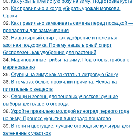
30.
Как укрыть плетистую розу на зиму. Подготовка куста
31.
Как правильно и когда убирать урожай моркови.
Сроки
32.
Как правильно замачивать семена перед посадкой —
препараты для замачивания
33.
Нашатырный спирт, как удобрение и полезная
азотная подкормка. Почему нашатырный спирт
бесполезен, как удобрение для растений
34.
Маринованные грибы на зиму. Подготовка грибов к
маринованию
35.
Огурцы на зиму: как закатать 1 литровую банку
36.
В томатах белые прожилки причина. Нехватка
питательных веществ
37.
Овощи и зелень для теневых участков: лучшие
выборы для вашего огорода
38.
Укройте правильно молодой виноград первого года
на зиму. Процесс укрытия винограда пошагово
39.
В тени и цветущие: лучшие огородные культуры для
затененных участков