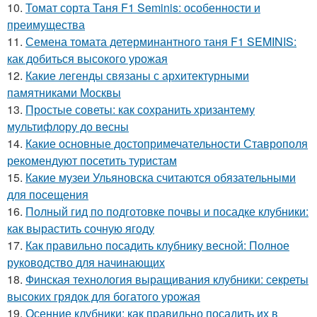
10.
Томат сорта Таня F1 Seminis: особенности и
преимущества
11.
Семена томата детерминантного таня F1 SEMINIS:
как добиться высокого урожая
12.
Какие легенды связаны с архитектурными
памятниками Москвы
13.
Простые советы: как сохранить хризантему
мультифлору до весны
14.
Какие основные достопримечательности Ставрополя
рекомендуют посетить туристам
15.
Какие музеи Ульяновска считаются обязательными
для посещения
16.
Полный гид по подготовке почвы и посадке клубники:
как вырастить сочную ягоду
17.
Как правильно посадить клубнику весной: Полное
руководство для начинающих
18.
Финская технология выращивания клубники: секреты
высоких грядок для богатого урожая
19.
Осенние клубники: как правильно посадить их в