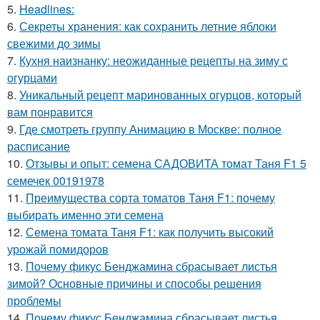
5.
Headlines:
6.
Секреты хранения: как сохранить летние яблоки
свежими до зимы
7.
Кухня наизнанку: неожиданные рецепты на зиму с
огурцами
8.
Уникальный рецепт маринованных огурцов, который
вам понравится
9.
Где смотреть группу Анимацию в Москве: полное
расписание
10.
Отзывы и опыт: семена САДОВИТА томат Таня F1 5
семечек 00191978
11.
Преимущества сорта томатов Таня F1: почему
выбирать именно эти семена
12.
Семена томата Таня F1: как получить высокий
урожай помидоров
13.
Почему фикус Бенджамина сбрасывает листья
зимой? Основные причины и способы решения
проблемы
14.
Почему фикус Бенджамина сбрасывает листья