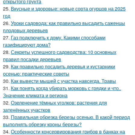
открытого грунта
25.
Вкусные и здоровые: новые сорта огурцов на 2025
год
26.
Уроки садовода: как правильно высадить саженцы
плодовых деревьев
27.
Газ подключить к дому. Какими способами
газифицируют дома?
28.
Секреты успешного садоводства: 10 основных
правил посадки деревьев
29.
Как правильно посадить деревья и кустарники
осенью: практические советы
30.
Как вывести мышей с участка навсегда. Травы
31.
Как понять когда убирать морковь с грядки и что..
Значение климата и региона
32.
Озеленение тёмных уголков: растения для
затенённых участков
33.
Правильная обрезка березы осенью. В какой период
выполнять обрезку кроны березы?
34.
Особенности консервирования грибов в банках на