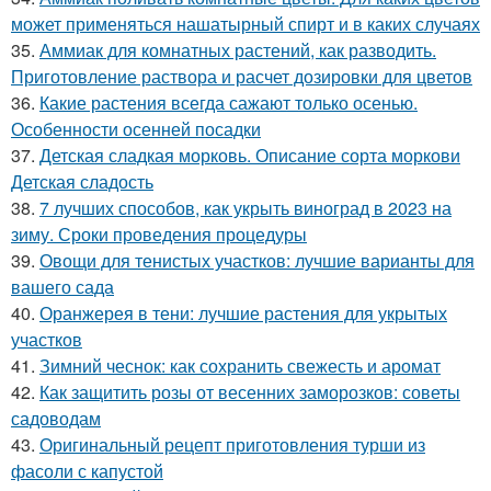
может применяться нашатырный спирт и в каких случаях
35.
Аммиак для комнатных растений, как разводить.
Приготовление раствора и расчет дозировки для цветов
36.
Какие растения всегда сажают только осенью.
Особенности осенней посадки
37.
Детская сладкая морковь. Описание сорта моркови
Детская сладость
38.
7 лучших способов, как укрыть виноград в 2023 на
зиму. Сроки проведения процедуры
39.
Овощи для тенистых участков: лучшие варианты для
вашего сада
40.
Оранжерея в тени: лучшие растения для укрытых
участков
41.
Зимний чеснок: как сохранить свежесть и аромат
42.
Как защитить розы от весенних заморозков: советы
садоводам
43.
Оригинальный рецепт приготовления турши из
фасоли с капустой