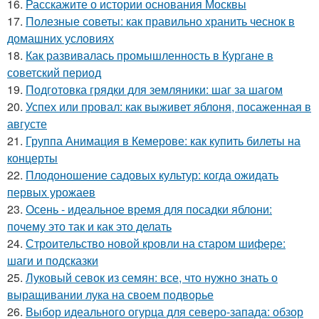
16.
Расскажите о истории основания Москвы
17.
Полезные советы: как правильно хранить чеснок в
домашних условиях
18.
Как развивалась промышленность в Кургане в
советский период
19.
Подготовка грядки для земляники: шаг за шагом
20.
Успех или провал: как выживет яблоня, посаженная в
августе
21.
Группа Анимация в Кемерове: как купить билеты на
концерты
22.
Плодоношение садовых культур: когда ожидать
первых урожаев
23.
Осень - идеальное время для посадки яблони:
почему это так и как это делать
24.
Строительство новой кровли на старом шифере:
шаги и подсказки
25.
Луковый севок из семян: все, что нужно знать о
выращивании лука на своем подворье
26.
Выбор идеального огурца для северо-запада: обзор