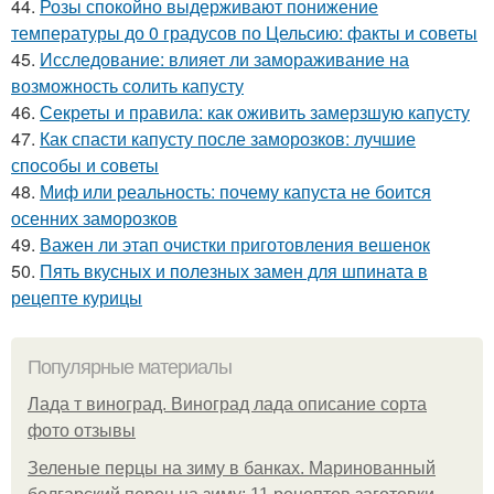
44.
Розы спокойно выдерживают понижение
температуры до 0 градусов по Цельсию: факты и советы
45.
Исследование: влияет ли замораживание на
возможность солить капусту
46.
Секреты и правила: как оживить замерзшую капусту
47.
Как спасти капусту после заморозков: лучшие
способы и советы
48.
Миф или реальность: почему капуста не боится
осенних заморозков
49.
Важен ли этап очистки приготовления вешенок
50.
Пять вкусных и полезных замен для шпината в
рецепте курицы
Популярные материалы
Лада т виноград. Виноград лада описание сорта
фото отзывы
Зеленые перцы на зиму в банках. Маринованный