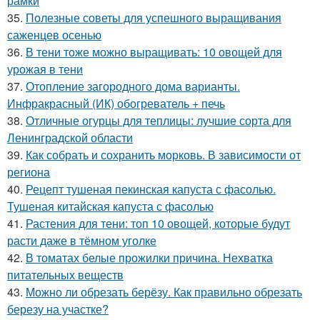
рамки
35.
Полезные советы для успешного выращивания
саженцев осенью
36.
В тени тоже можно выращивать: 10 овощей для
урожая в тени
37.
Отопление загородного дома варианты.
Инфракрасный (ИК) обогреватель + печь
38.
Отличные огурцы для теплицы: лучшие сорта для
Ленинградской области
39.
Как собрать и сохранить морковь. В зависимости от
региона
40.
Рецепт тушеная пекинская капуста с фасолью.
Тушеная китайская капуста с фасолью
41.
Растения для тени: топ 10 овощей, которые будут
расти даже в тёмном уголке
42.
В томатах белые прожилки причина. Нехватка
питательных веществ
43.
Можно ли обрезать берёзу. Как правильно обрезать
березу на участке?