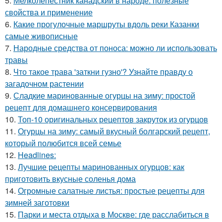
5.
Мелколепестник канадский в народе: полезные
свойства и применение
6.
Какие прогулочные маршруты вдоль реки Казанки
самые живописные
7.
Народные средства от поноса: можно ли использовать
травы
8.
Что такое трава 'заткни гузно'? Узнайте правду о
загадочном растении
9.
Сладкие маринованные огурцы на зиму: простой
рецепт для домашнего консервирования
10.
Топ-10 оригинальных рецептов закруток из огурцов
11.
Огурцы на зиму: самый вкусный болгарский рецепт,
который полюбится всей семье
12.
Headlines:
13.
Лучшие рецепты маринованных огурцов: как
приготовить вкусные соленья дома
14.
Огромные салатные листья: простые рецепты для
зимней заготовки
15.
Парки и места отдыха в Москве: где расслабиться в