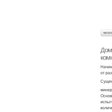
читат
Дом
ком
Начин
от ра
Сущес
минер
Основ
испыт
колич