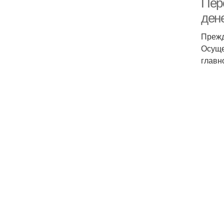
Пер
ден
Прежд
Осуще
главн