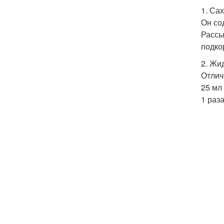
1. Са
Он со
Рассы
подко
2. Жи
Отлич
25 мл
1 раза