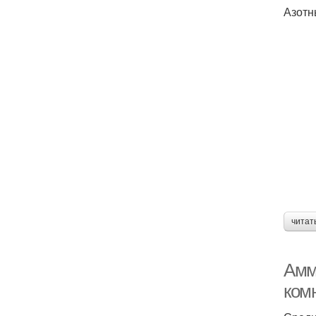
Азотн
читат
Амм
ком