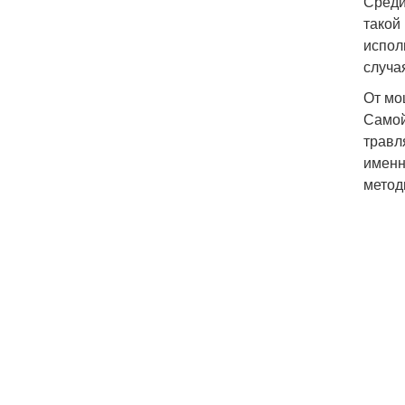
Среди
такой
испол
случа
От мо
Самой
травл
именн
метод