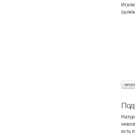
Исклю
(шлюм
читат
Под
Натур
невоз
есть п