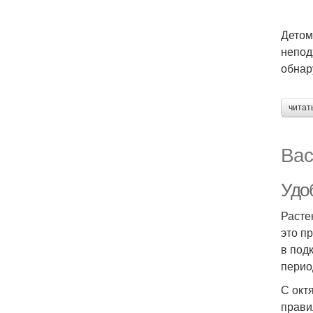
Детом
непод
обнар
читат
Вас
Удо
Расте
это п
в под
перио
С окт
прави