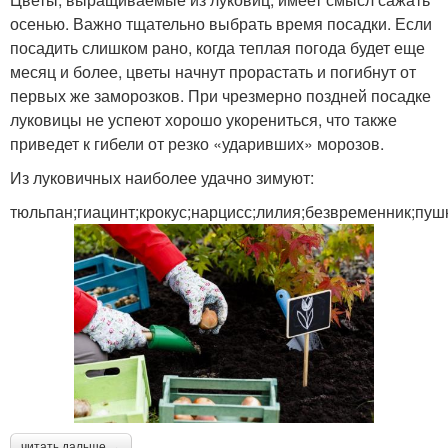
осенью. Важно тщательно выбрать время посадки. Если
посадить слишком рано, когда теплая погода будет еще
месяц и более, цветы начнут прорастать и погибнут от
первых же заморозков. При чрезмерно поздней посадке
луковицы не успеют хорошо укорениться, что также
приведет к гибели от резко «ударивших» морозов.
Из луковичных наиболее удачно зимуют:
тюльпан;гиацинт;крокус;нарцисс;лилия;безвременник;пуш
читать дальше →