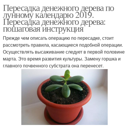
Пересадка денежного дерева по
Растения по месяцам
Растения на ноябрь
лунному календарю 2019.
Пересадка денежного дерева:
пошаговая инструкция
Прежде чем описать операцию по пересадке, стоит
Растения на субботу
Комнатные цвета
рассмотреть правила, касающиеся подобной операции.
Осуществлять высаживание следует в первой половине
марта. Это время развития культуры. Замену горшка и
главного почвенного субстрата она перенесет.