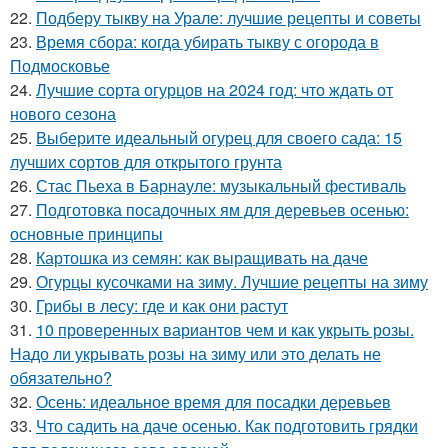
22.
Подберу тыкву на Урале: лучшие рецепты и советы
23.
Время сбора: когда убирать тыкву с огорода в
Подмосковье
24.
Лучшие сорта огурцов на 2024 год: что ждать от
нового сезона
25.
Выберите идеальный огурец для своего сада: 15
лучших сортов для открытого грунта
26.
Стас Пьеха в Барнауле: музыкальный фестиваль
27.
Подготовка посадочных ям для деревьев осенью:
основные принципы
28.
Картошка из семян: как выращивать на даче
29.
Огурцы кусочками на зиму. Лучшие рецепты на зиму
30.
Грибы в лесу: где и как они растут
31.
10 проверенных вариантов чем и как укрыть розы.
Надо ли укрывать розы на зиму или это делать не
обязательно?
32.
Осень: идеальное время для посадки деревьев
33.
Что садить на даче осенью. Как подготовить грядки