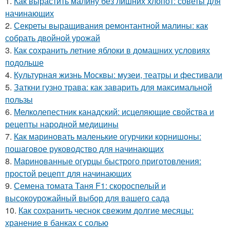
1.
Как вырастить малину без лишних хлопот: советы для
начинающих
2.
Секреты выращивания ремонтантной малины: как
собрать двойной урожай
3.
Как сохранить летние яблоки в домашних условиях
подольше
4.
Культурная жизнь Москвы: музеи, театры и фестивали
5.
Заткни гузно трава: как заварить для максимальной
пользы
6.
Мелколепестник канадский: исцеляющие свойства и
рецепты народной медицины
7.
Как мариновать маленькие огурчики корнишоны:
пошаговое руководство для начинающих
8.
Маринованные огурцы быстрого приготовления:
простой рецепт для начинающих
9.
Семена томата Таня F1: скороспелый и
высокоурожайный выбор для вашего сада
10.
Как сохранить чеснок свежим долгие месяцы:
хранение в банках с солью