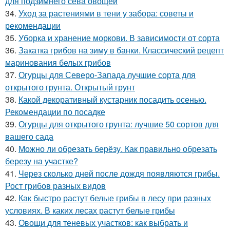
для подзимнего сева овощей
34.
Уход за растениями в тени у забора: советы и
рекомендации
35.
Уборка и хранение моркови. В зависимости от сорта
36.
Закатка грибов на зиму в банки. Классический рецепт
маринования белых грибов
37.
Огурцы для Северо-Запада лучшие сорта для
открытого грунта. Открытый грунт
38.
Какой декоративный кустарник посадить осенью.
Рекомендации по посадке
39.
Огурцы для открытого грунта: лучшие 50 сортов для
вашего сада
40.
Можно ли обрезать берёзу. Как правильно обрезать
березу на участке?
41.
Через сколько дней после дождя появляются грибы.
Рост грибов разных видов
42.
Как быстро растут белые грибы в лесу при разных
условиях. В каких лесах растут белые грибы
43.
Овощи для теневых участков: как выбрать и