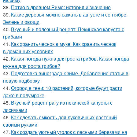
38.
Патио в древнем Риме: история и значение
39.
Какие деревья можно сажать в августе и сентябре.
Зелень и овощи
40.
Вкусный и полезный рецепт: Пекинская капуста с
грибами
41.
Как хранить чеснок в муке. Как хранить чеснок
в домашних условиях
42.
Какая погода нужна для роста грибов. Какая погода
нужна для роста грибов?
43.
Подготовка винограда к зиме. Добавление статьи в
новую подборку
44.
Огород в тени: 10 растений, которые будут расти
даже в полумраке
45.
Вкусный рецепт рагу из пекинской капусты с
лисичками
46.
Как сделать емкость для луковичных растений
своими руками
47.
Как создать уютный уголок с лесными березами на