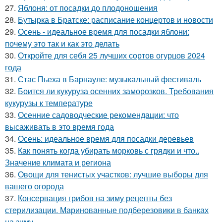
27.
Яблоня: от посадки до плодоношения
28.
Бутырка в Братске: расписание концертов и новости
29.
Осень - идеальное время для посадки яблони:
почему это так и как это делать
30.
Откройте для себя 25 лучших сортов огурцов 2024
года
31.
Стас Пьеха в Барнауле: музыкальный фестиваль
32.
Боится ли кукуруза осенних заморозков. Требования
кукурузы к температуре
33.
Осенние садоводческие рекомендации: что
высаживать в это время года
34.
Осень: идеальное время для посадки деревьев
35.
Как понять когда убирать морковь с грядки и что..
Значение климата и региона
36.
Овощи для тенистых участков: лучшие выборы для
вашего огорода
37.
Консервация грибов на зиму рецепты без
стерилизации. Маринованные подберезовики в банках
на зиму