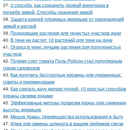
37.
3 способа, как сохранить урожай винограда в
погребе зимой. Способы хранения зимой
38.
Защита корней плодовых деревьев от повреждений
зимой и весной
39.
Подходящие растения для тенистых участков дачи
40.
В тени не растет: 10 растений для тени на даче
41.
Огород в тени: лучшие растения для полутенистых
участков
42.
Почему сорт томата Поль Робсон стал популярным
среди садоводов
43.
Как получить бесплатные корзины для луковичных:
советы и рекомендации
44.
Как сделать дачу неприступной: 10 простых способов
охраны своими руками
45.
Эффективные методы подрезки кроны для снижения
высоты деревьев
46.
Мешок травы: преимущества использования в быту
47.
Идеи для замены шпината в вашем любимом смузи