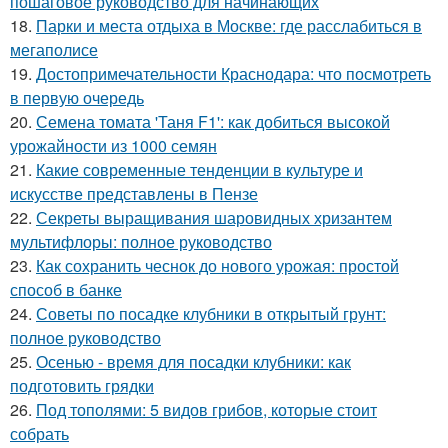
пошаговое руководство для начинающих
18.
Парки и места отдыха в Москве: где расслабиться в
мегаполисе
19.
Достопримечательности Краснодара: что посмотреть
в первую очередь
20.
Семена томата 'Таня F1': как добиться высокой
урожайности из 1000 семян
21.
Какие современные тенденции в культуре и
искусстве представлены в Пензе
22.
Секреты выращивания шаровидных хризантем
мультифлоры: полное руководство
23.
Как сохранить чеснок до нового урожая: простой
способ в банке
24.
Советы по посадке клубники в открытый грунт:
полное руководство
25.
Осенью - время для посадки клубники: как
подготовить грядки
26.
Под тополями: 5 видов грибов, которые стоит
собрать