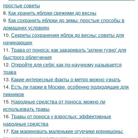
простые советы
8.
Как хранить яблоки свежими до весны
9.
Как сохранить яблоки до зимы: простые способы в
домашних условиях
10.
Секреты сохранения яблок до весны: советы для
начинающих
11.
Трава от поноса: как заваривать 'заткни гузно' для
быстрого облегчения
12.
Откройте для себя: как по-научному называется
трава
13.
Какие интересные факты о метро можно узнать
14.
Есть ли парки в Москве, особенно подходящие для
пикников
15.
Народные средства от поноса: можно ли
использовать травы
16.
Травы от поноса у взрослых: эффективные
народные средства
17.
Как мариновать маленькие огурчики корнишоны: