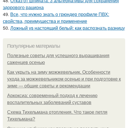
48.
Отказ от шпината: 3 альтернативы для сохранения
здорового рациона
49.
Все, что нужно знать о грюндер профиле ПВХ:
свойства, преимущества и применение
50.
Ложный vs настоящий белый: как распознать разницу
Популярные материалы
Полезные советы для успешного выращивания
саженцев осенью
Как укрыть на зиму можжевельник. Особенности
ухода за можжевельником осенью и при подготовке к
зиме — общие советы и рекомендации
Аркоксиа: современный подход к лечению
воспалительных заболеваний суставов
Схема Тихельмана отопления. Что такое петля
Тихельмана?