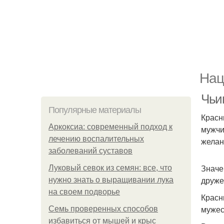
Нац
Чьи
Популярные материалы
Красн
Аркоксиа: современный подход к
мужчи
лечению воспалительных
желан
заболеваний суставов
Значе
Луковый севок из семян: все, что
друже
нужно знать о выращивании лука
на своем подворье
Красн
мужес
Семь проверенных способов
избавиться от мышей и крыс