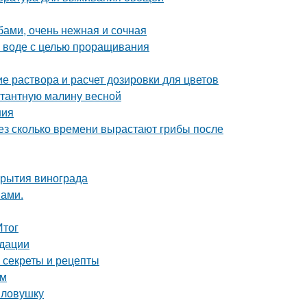
бами, очень нежная и сочная
в воде с целью проращивания
е раствора и расчет дозировки для цветов
нтантную малину весной
ния
рез сколько времени вырастают грибы после
крытия винограда
нами.
Итог
ндации
: секреты и рецепты
ом
 ловушку