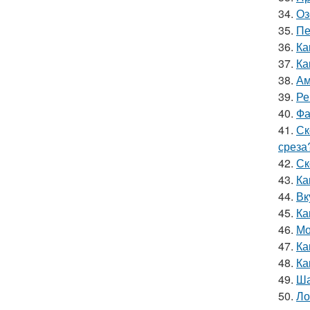
34.
Оз
35.
Пе
36.
Ка
37.
Ка
38.
Ам
39.
Ре
40.
Фа
41.
Ск
среза
42.
Ск
43.
Ка
44.
Вк
45.
Ка
46.
Мо
47.
Ка
48.
Ка
49.
Ша
50.
Ло