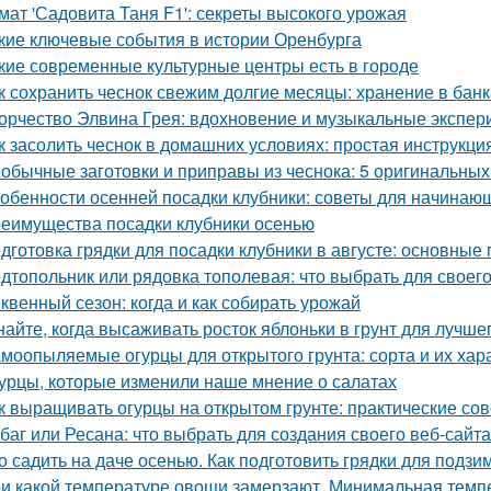
мат 'Садовита Таня F1': секреты высокого урожая
кие ключевые события в истории Оренбурга
кие современные культурные центры есть в городе
к сохранить чеснок свежим долгие месяцы: хранение в банк
орчество Элвина Грея: вдохновение и музыкальные экспе
к засолить чеснок в домашних условиях: простая инструкци
обычные заготовки и приправы из чеснока: 5 оригинальных
обенности осенней посадки клубники: советы для начинаю
еимущества посадки клубники осенью
дготовка грядки для посадки клубники в августе: основные
дтопольник или рядовка тополевая: что выбрать для своего
квенный сезон: когда и как собирать урожай
найте, когда высаживать росток яблоньки в грунт для лучше
моопыляемые огурцы для открытого грунта: сорта и их хар
урцы, которые изменили наше мнение о салатах
к выращивать огурцы на открытом грунте: практические со
баг или Ресана: что выбрать для создания своего веб-сайта
о садить на даче осенью. Как подготовить грядки для подз
и какой температуре овощи замерзают. Минимальная тем