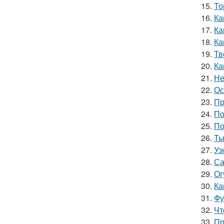
15.
То
16.
Ка
17.
Ка
18.
Ка
19.
Тв
20.
Ка
21.
Не
22.
Ос
23.
Пр
24.
По
25.
По
26.
Ты
27.
Уз
28.
Са
29.
Ог
30.
Ка
31.
Фу
32.
Чт
33.
Пр