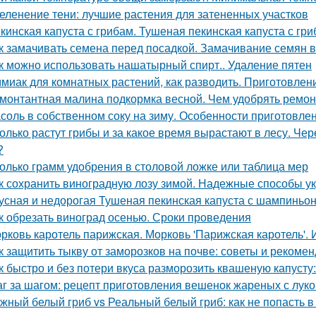
еленение тени: лучшие растения для затененных участков
кинская капуста с грибам. Тушеная пекинская капуста с гри
к замачивать семена перед посадкой. Замачивание семян 
к можно использовать нашатырный спирт.. Удаление пятен
миак для комнатных растений, как разводить. Приготовлени
монтантная малина подкормка весной. Чем удобрять ремо
соль в собственном соку на зиму. Особенности приготовле
олько растут грибы и за какое время вырастают в лесу. Че
?
олько грамм удобрения в столовой ложке или таблица мер
к сохранить виноградную лозу зимой. Надежные способы у
усная и недорогая Тушеная пекинская капуста с шампиньо
к обрезать виноград осенью. Сроки проведения
рковь каротель парижская. Морковь 'Парижская каротель'. 
к защитить тыкву от заморозков на почве: советы и рекоме
к быстро и без потери вкуса разморозить квашеную капусту
г за шагом: рецепт приготовления вешенок жареных с лук
жный белый гриб vs Реальный белый гриб: как не попасть в