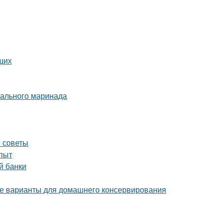
щих
еального маринада
е советы
опыт
й банки
е варианты для домашнего консервирования