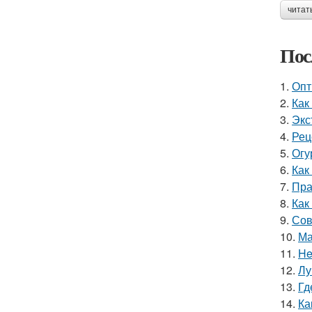
читат
Пос
1.
Опт
2.
Как
3.
Экс
4.
Рец
5.
Огу
6.
Как
7.
Пра
8.
Как
9.
Сов
10.
Ма
11.
He
12.
Лу
13.
Гд
14.
Ка