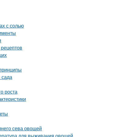
ах с солью
рименты
я
 рецептов
щих
 принципы
 сада
го роста
актеристики
веты
имнего сева овощей
пература для выживания овощей