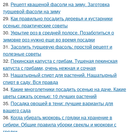
28.
Рецепт квашеной фасоли на зиму. Заготовка
туршевой фасоли на зиму
29.
Как правильно посадить деревья и кустарники
осенью: практические советы
30.
Укрытие роз в средней полосе. Позаботиться о
зимовке роз нужно еще во время посадки
31.
Засолить туршевую фасоль: простой рецепт и
полезные советы
32.
Пекинская капуста с грибам. Тушеная пекинская
капуста с грибами, очень нежная и сочная
33.
Нашатырный спирт для растений. Нашатырный
спирт в саду. Вся правда
34.
Какие многолетники посадить осенью на даче. Какие
цветы сажать осенью: 10 лучших растений
35.
Посадка овощей в тени: лучшие варианты для
вашего сада
36.
Когда убирать морковь с грядки на хранение в
сибири. Общие правила уборки свеклы и моркови с
грядки