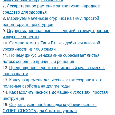
7.
Лекарственное растение заткни гузно: народное
средство для здоровья
8.
Маринуем маленькие огурчики на зиму: простой
рецепт хрустящих огурцов
9.
Огурцы маринованные с эссенцией на зиму: простые
и вкусные рецепты
10.
Семена томата 'Таня F1': как добиться высокой
урожайности из 1000 семян
11.
Почему фикус Бенджамина сбрасывает листья
летом: основные причины и решения
12.
Превращение черенка в шикарный куст за месяц:
шаг за шагом
13.
Капсула времени для чеснока: как сохранить его
полезные свойства на долгие годы
14.
Как засолить чеснок в домашних условиях: простая
инструкция
15.
Секреты успешной посадки клубники осенью:
СУПЕР-СПОСОБ для богатого урожая