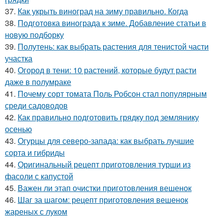
37.
Как укрыть виноград на зиму правильно. Когда
38.
Подготовка винограда к зиме. Добавление статьи в
новую подборку
39.
Полутень: как выбрать растения для тенистой части
участка
40.
Огород в тени: 10 растений, которые будут расти
даже в полумраке
41.
Почему сорт томата Поль Робсон стал популярным
среди садоводов
42.
Как правильно подготовить грядку под землянику
осенью
43.
Огурцы для северо-запада: как выбрать лучшие
сорта и гибриды
44.
Оригинальный рецепт приготовления турши из
фасоли с капустой
45.
Важен ли этап очистки приготовления вешенок
46.
Шаг за шагом: рецепт приготовления вешенок
жареных с луком