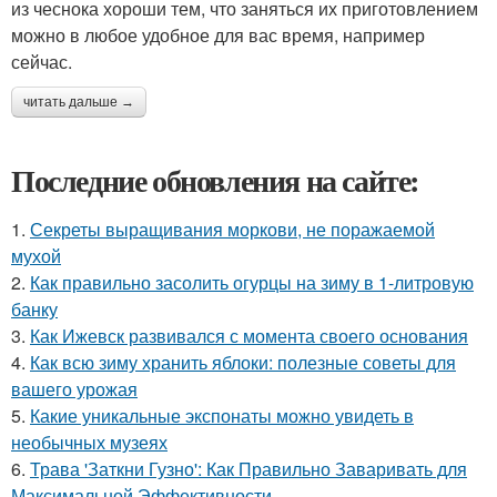
из чеснока хороши тем, что заняться их приготовлением
можно в любое удобное для вас время, например
сейчас.
читать дальше →
Последние обновления на сайте:
1.
Секреты выращивания моркови, не поражаемой
мухой
2.
Как правильно засолить огурцы на зиму в 1-литровую
банку
3.
Как Ижевск развивался с момента своего основания
4.
Как всю зиму хранить яблоки: полезные советы для
вашего урожая
5.
Какие уникальные экспонаты можно увидеть в
необычных музеях
6.
Трава 'Заткни Гузно': Как Правильно Заваривать для
Максимальной Эффективности