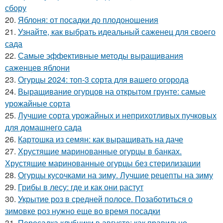
сбору
20.
Яблоня: от посадки до плодоношения
21.
Узнайте, как выбрать идеальный саженец для своего
сада
22.
Самые эффективные методы выращивания
саженцев яблони
23.
Огурцы 2024: топ-3 сорта для вашего огорода
24.
Выращивание огурцов на открытом грунте: самые
урожайные сорта
25.
Лучшие сорта урожайных и неприхотливых пучковых
для домашнего сада
26.
Картошка из семян: как выращивать на даче
27.
Хрустящие маринованные огурцы в банках.
Хрустящие маринованные огурцы без стерилизации
28.
Огурцы кусочками на зиму. Лучшие рецепты на зиму
29.
Грибы в лесу: где и как они растут
30.
Укрытие роз в средней полосе. Позаботиться о
зимовке роз нужно еще во время посадки
31.
Пересадка клубники в августе: как правильно