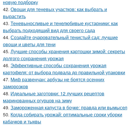
новую подборку
42.
Овощи для теневых участков: как выбрать и
вырастить
43.
Теневыносливые и тенелюбивые кустарники: как
выбрать подходящий вид для своего сада
44.
Создайте очаровательный тенистый сад: лучшие
овощи и цветы для тени
45.
Лучшие способы хранения картошки зимой: секреты
долгого сохранения урожая
46.
Эффективные способы сохранения урожая
картофеля: от выбора подвала до правильной упаковки
47.
Миф развенчан: арбузы не боятся осенних
заморозков
48.
Идеальные заготовки: 12 лучших рецептов
маринованных огурцов на зиму
49.
Замороженная капуста в бочке: правда или вымысел
50.
Когда собирать урожай: оптимальные сроки уборки
кабачков и тыквы