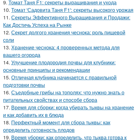
9.
Томат Таня F1: секреты выращивания и ухода
10.
Томат 'Садовита Таня F1': секреты высокого урожая
11.
Секреты Эффективного Выращивания и Продажи:
Как Достичь Успеха на Рынке
12.
Секрет долгого хранения чеснока: роль пищевой
соли
13.
Хранение чеснока: 4 проверенных метода для
вашего огорода
14.
Улучшение плодородия почвы для клубники:
основные принципы и рекомендации
15.
Отличная клубника начинается с правильной
подготовки почвы
16.
Съедобные грибы на тополях: что нужно знать о
питательных свойствах и способе сбора
17.
Время для сборки: когда убирать тыквы на хранение
и как добавить их в блюда
18.
Перфектный момент для сбора тыквы: как
определить готовность плодов
19.
Время уборки: как определить, что тыква готова к