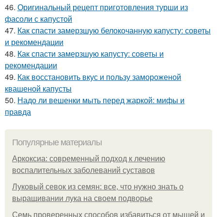
46.
Оригинальный рецепт приготовления турши из
фасоли с капустой
47.
Как спасти замерзшую белокочанную капусту: советы
и рекомендации
48.
Как спасти замерзшую капусту: советы и
рекомендации
49.
Как восстановить вкус и пользу замороженой
квашеной капусты
50.
Надо ли вешенки мыть перед жаркой: мифы и
правда
Популярные материалы
Аркоксиа: современный подход к лечению
воспалительных заболеваний суставов
Луковый севок из семян: все, что нужно знать о
выращивании лука на своем подворье
Семь проверенных способов избавиться от мышей и