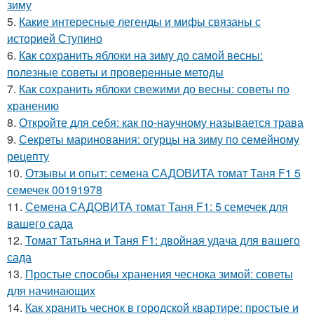
зиму
5.
Какие интересные легенды и мифы связаны с
историей Ступино
6.
Как сохранить яблоки на зиму до самой весны:
полезные советы и проверенные методы
7.
Как сохранить яблоки свежими до весны: советы по
хранению
8.
Откройте для себя: как по-научному называется трава
9.
Секреты маринования: огурцы на зиму по семейному
рецепту
10.
Отзывы и опыт: семена САДОВИТА томат Таня F1 5
семечек 00191978
11.
Семена САДОВИТА томат Таня F1: 5 семечек для
вашего сада
12.
Томат Татьяна и Таня F1: двойная удача для вашего
сада
13.
Простые способы хранения чеснока зимой: советы
для начинающих
14.
Как хранить чеснок в городской квартире: простые и