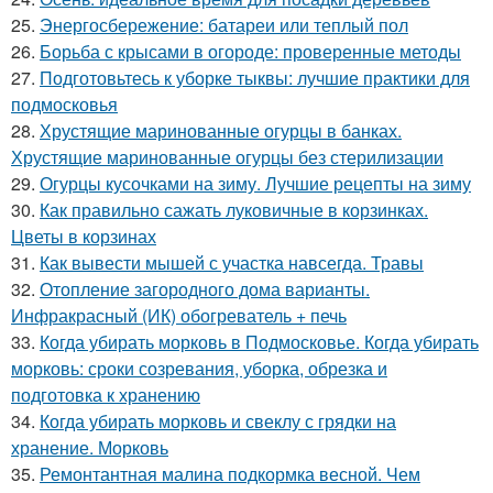
25.
Энергосбережение: батареи или теплый пол
26.
Борьба с крысами в огороде: проверенные методы
27.
Подготовьтесь к уборке тыквы: лучшие практики для
подмосковья
28.
Хрустящие маринованные огурцы в банках.
Хрустящие маринованные огурцы без стерилизации
29.
Огурцы кусочками на зиму. Лучшие рецепты на зиму
30.
Как правильно сажать луковичные в корзинках.
Цветы в корзинах
31.
Как вывести мышей с участка навсегда. Травы
32.
Отопление загородного дома варианты.
Инфракрасный (ИК) обогреватель + печь
33.
Когда убирать морковь в Подмосковье. Когда убирать
морковь: сроки созревания, уборка, обрезка и
подготовка к хранению
34.
Когда убирать морковь и свеклу с грядки на
хранение. Морковь
35.
Ремонтантная малина подкормка весной. Чем