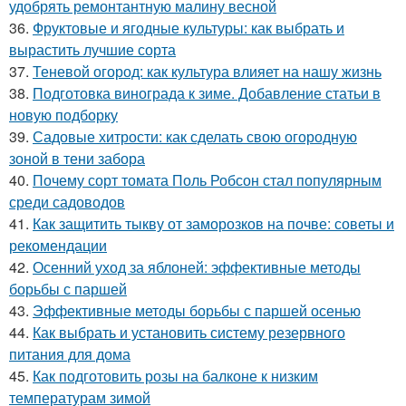
удобрять ремонтантную малину весной
36.
Фруктовые и ягодные культуры: как выбрать и
вырастить лучшие сорта
37.
Теневой огород: как культура влияет на нашу жизнь
38.
Подготовка винограда к зиме. Добавление статьи в
новую подборку
39.
Садовые хитрости: как сделать свою огородную
зоной в тени забора
40.
Почему сорт томата Поль Робсон стал популярным
среди садоводов
41.
Как защитить тыкву от заморозков на почве: советы и
рекомендации
42.
Осенний уход за яблоней: эффективные методы
борьбы с паршей
43.
Эффективные методы борьбы с паршей осенью
44.
Как выбрать и установить систему резервного
питания для дома
45.
Как подготовить розы на балконе к низким
температурам зимой