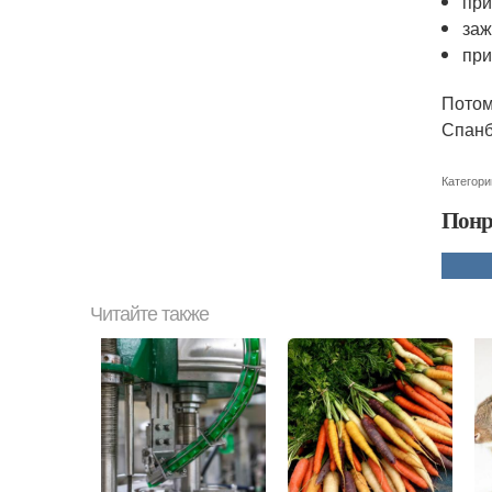
при
заж
при
Потом
Спанб
Категори
Понр
Читайте также