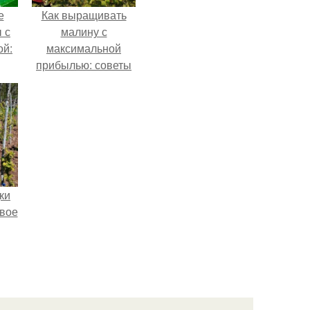
е
Как выращивать
 с
малину с
ой:
максимальной
прибылью: советы
для начинающих
ки
вое