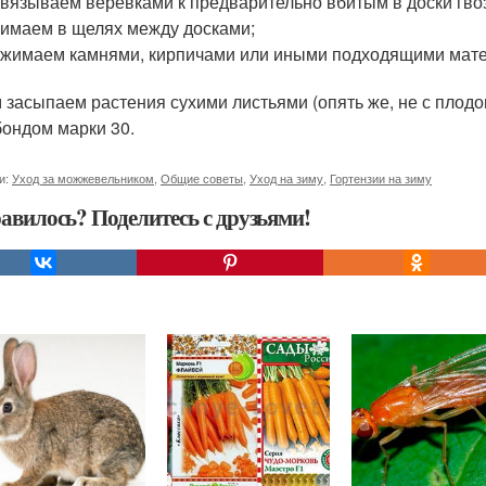
вязываем веревками к предварительно вбитым в доски гво
имаем в щелях между досками;
жимаем камнями, кирпичами или иными подходящими мат
 засыпаем растения сухими листьями (опять же, не с плод
ондом марки 30.
и:
Уход за можжевельником
,
Общие советы
,
Уход на зиму
,
Гортензии на зиму
авилось? Поделитесь с друзьями!