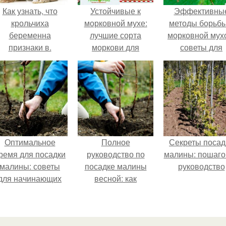
Как узнать, что
Устойчивые к
Эффективны
крольчиха
морковной мухе:
методы борьбы
беременна
лучшие сорта
морковной мух
признаки в.
моркови для
советы для
Признаки
Подмосковья
садоводов
беременности
крольчихи
Оптимальное
Полное
Секреты посад
ремя для посадки
руководство по
малины: пошаго
малины: советы
посадке малины
руководство
для начинающих
весной: как
правильно сажать
саженцы в
открытый грунт