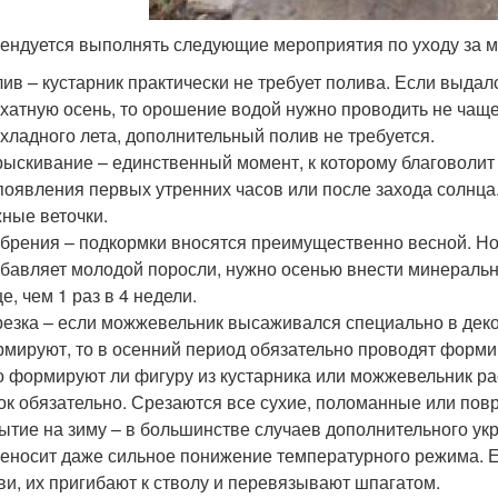
ендуется выполнять следующие мероприятия по уходу за 
ив – кустарник практически не требует полива. Если выдал
хатную осень, то орошение водой нужно проводить не чаще 
хладного лета, дополнительный полив не требуется.
ыскивание – единственный момент, к которому благоволи
появления первых утренних часов или после захода солнца
ные веточки.
брения – подкормки вносятся преимущественно весной. Но е
бавляет молодой поросли, нужно осенью внести минераль
е, чем 1 раз в 4 недели.
езка – если можжевельник высаживался специально в деко
мируют, то в осенний период обязательно проводят форми
о формируют ли фигуру из кустарника или можжевельник ра
ок обязательно. Срезаются все сухие, поломанные или пов
ытие на зиму – в большинстве случаев дополнительного ук
еносит даже сильное понижение температурного режима. Е
ви, их пригибают к стволу и перевязывают шпагатом.