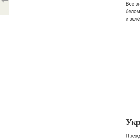
Все з
белом
и зел
Укр
Прежд