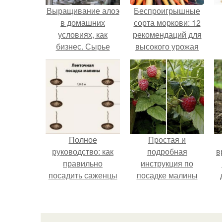
Выращивание алоэ
Беспроигрышные
в домашних
сорта моркови: 12
условиях, как
рекомендаций для
бизнес. Сырье
высокого урожая
и рецептура
Полное
Простая и
руководство: как
подробная
в
правильно
инструкция по
посадить саженцы
посадке малины
малины по схеме
для начинающих