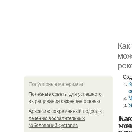
Как
мож
рек
Сод
К
Популярные материалы
о
Полезные советы для успешного
М
выращивания саженцев осенью
У
Аркоксиа: современный подход к
Как
лечению воспалительных
мож
заболеваний суставов