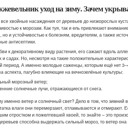
жевельник уход на зиму. Зачем укрыв
 все хвойные насаждения от деревьев до низкорослых кус
чивостью к морозам. Как туя, так и ель привлекают вниман
, но и устойчивостью к болезням, вредителям, а также ист
ные антисептики.
бви к декоративному виду растения, его сажают вдоль алле
х и садах. Но, несмотря на такие положительные характери
й период. А именно молодые саженцы, которым ещё нет 3–4
ва аспекта, пагубно влияющие на вечнозелёные культуры:
ьный морозный ветер;
енние солнечные лучи, отражающиеся от снега.
у именно ветер и солнечный свет? Дело в том, что зимний в
татка влаги они перемерзают, отламываются и отмирают. Е
шим отростком и пожелтевшей хвоей, то знайте – это произо
деревьев способна выдержать сильный мороз, то ветер она 