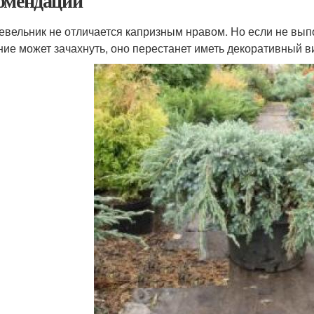
омендации
вельник не отличается капризным нравом. Но если не вып
ние может зачахнуть, оно перестанет иметь декоративный ви