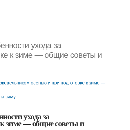
енности ухода за
ке к зиме — общие советы и
жжевельником осенью и при подготовке к зиме —
на зиму
ности ухода за
к зиме — общие советы и