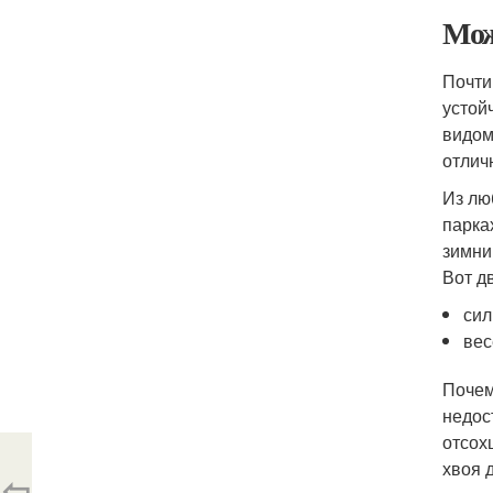
Мож
Почти
устой
видом
отлич
Из лю
парка
зимни
Вот д
сил
вес
Почем
недос
отсох
хвоя 
⇦