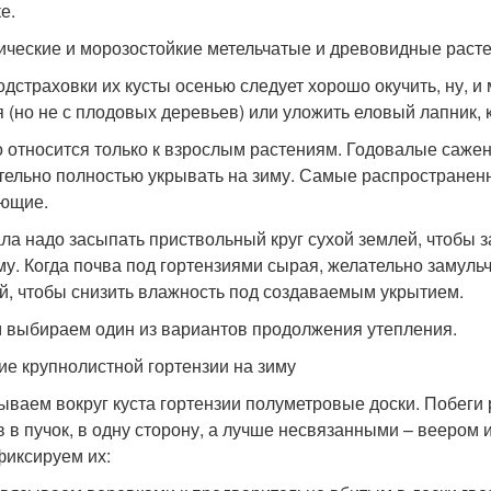
е.
ические и морозостойкие метельчатые и древовидные растен
одстраховки их кусты осенью следует хорошо окучить, ну, и
я (но не с плодовых деревьев) или уложить еловый лапник, 
о относится только к взрослым растениям. Годовалые сажен
тельно полностью укрывать на зиму. Самые распространен
ющие.
ла надо засыпать приствольный круг сухой землей, чтобы 
му. Когда почва под гортензиями сырая, желательно замул
й, чтобы снизить влажность под создаваемым укрытием.
 выбираем один из вариантов продолжения утепления.
ие крупнолистной гортензии на зиму
ываем вокруг куста гортензии полуметровые доски. Побеги
в в пучок, в одну сторону, а лучше несвязанными – веером 
фиксируем их: