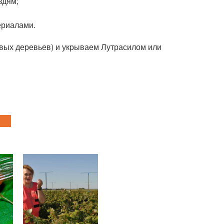
здям;
ериалами.
овых деревьев) и укрываем Лутрасилом или