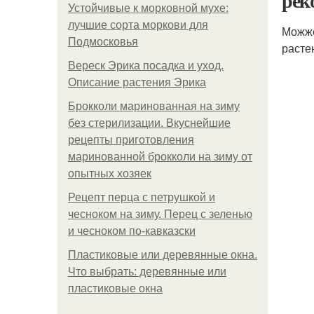
рек
Устойчивые к морковной мухе:
лучшие сорта моркови для
Можже
Подмосковья
расте
Вереск Эрика посадка и уход.
Описание растения Эрика
Брокколи маринованная на зиму
без стерилизации. Вкуснейшие
рецепты приготовления
маринованной брокколи на зиму от
опытных хозяек
Рецепт перца с петрушкой и
чесноком на зиму. Перец с зеленью
и чесноком по-кавказски
Пластиковые или деревянные окна.
Что выбрать: деревянные или
пластиковые окна