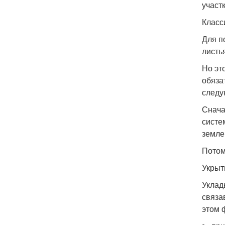
участк
Класс
Для п
листь
Но эт
обяза
следу
Снача
систе
земле
Потом
Укрыт
Уклад
связа
этом 