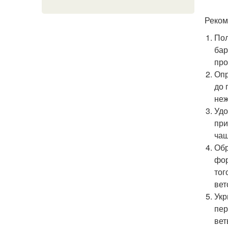
Реком
Пол
бар
про
Опр
до 
неж
Удо
при
чащ
Обр
фор
тог
вет
Укр
пер
вет