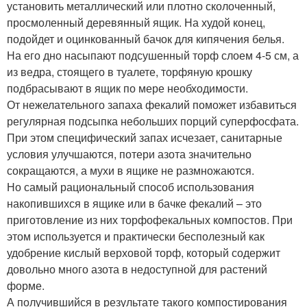
установить металлический или плотно сколоченный,
просмоленный деревянный ящик. На худой конец,
подойдет и оцинкованный бачок для кипячения белья.
На его дно насыпают подсушенный торф слоем 4-5 см, а
из ведра, стоящего в туалете, торфяную крошку
подбрасывают в ящик по мере необходимости.
От нежелательного запаха фекалий поможет избавиться
регулярная подсыпка небольших порций суперфосфата.
При этом специфический запах исчезает, санитарные
условия улучшаются, потери азота значительно
сокращаются, а мухи в ящике не размножаются.
Но самый рациональный способ использования
накопившихся в ящике или в бачке фекалий – это
приготовление из них торфофекальных компостов. При
этом используется и практически бесполезный как
удобрение кислый верховой торф, который содержит
довольно много азота в недоступной для растений
форме.
А получившийся в результате такого компостирования