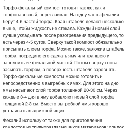
Торфо-фекальный компост готовят так же, как и
торфонавозный, переслаивая. На одну часть фекалия
берут 4-5 частей торфа. Края штабеля делают несколько
выше, чтобы жидкость не стекала. Каждый новый слой
лучше укладывать после разогревания предыдущего, то
есть через 4-5 суток. Сверху такой компост обязательно
присыпать слоем торфа. Можно также, заложив штабель
торфа, посредине его сделать яму или траншею и
заполнить ее фекальной массой. Потом сверху снова
засыпать торфом, а поверхность штабеля заровнять.
Торфо-фекальные компосты можно готовить и
непосредственно в выгребных ямах. Для этого на дно
ямы насыпают слой торфа толщиной 20-30 см. Через
каждые 3-4 дня в яму добавляют новый слой торфа
толщиной 2-3 см. Вместо выгребной ямы хорошо
устраивать выдвижной ящик.
Фекалий используют также для приготовления
компостов из трудноразлагающихся материалов: опилок,