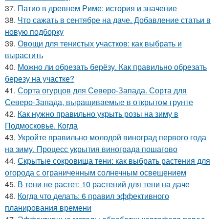
37.
Патио в древнем Риме: история и значение
38.
Что сажать в сентябре на даче. Добавление статьи в
новую подборку
39.
Овощи для тенистых участков: как выбрать и
вырастить
40.
Можно ли обрезать берёзу. Как правильно обрезать
березу на участке?
41.
Сорта огурцов для Северо-Запада. Сорта для
Северо-Запада, выращиваемые в открытом грунте
42.
Как нужно правильно укрыть розы на зиму в
Подмосковье. Когда
43.
Укройте правильно молодой виноград первого года
на зиму. Процесс укрытия винограда пошагово
44.
Скрытые сокровища тени: как выбрать растения для
огорода с ограниченным солнечным освещением
45.
В тени не растет: 10 растений для тени на даче
46.
Когда что делать: 6 правил эффективного
планирования времени