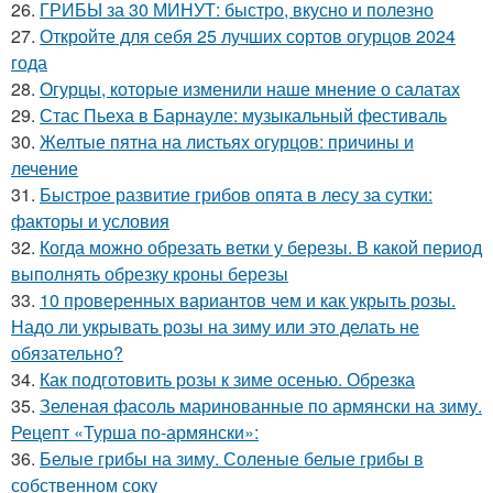
26.
ГРИБЫ за 30 МИНУТ: быстро, вкусно и полезно
27.
Откройте для себя 25 лучших сортов огурцов 2024
года
28.
Огурцы, которые изменили наше мнение о салатах
29.
Стас Пьеха в Барнауле: музыкальный фестиваль
30.
Желтые пятна на листьях огурцов: причины и
лечение
31.
Быстрое развитие грибов опята в лесу за сутки:
факторы и условия
32.
Когда можно обрезать ветки у березы. В какой период
выполнять обрезку кроны березы
33.
10 проверенных вариантов чем и как укрыть розы.
Надо ли укрывать розы на зиму или это делать не
обязательно?
34.
Как подготовить розы к зиме осенью. Обрезка
35.
Зеленая фасоль маринованные по армянски на зиму.
Рецепт «Турша по-армянски»:
36.
Белые грибы на зиму. Соленые белые грибы в
собственном соку