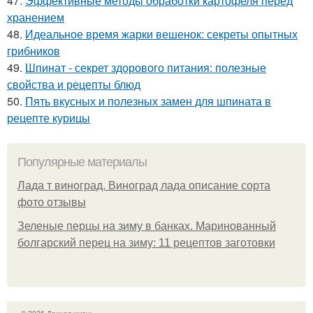
47.
Эффективные методы обработки картофеля перед
хранением
48.
Идеальное время жарки вешенок: секреты опытных
грибников
49.
Шпинат - секрет здорового питания: полезные
свойства и рецепты блюд
50.
Пять вкусных и полезных замен для шпината в
рецепте курицы
Популярные материалы
Лада т виноград. Виноград лада описание сорта
фото отзывы
Зеленые перцы на зиму в банках. Маринованный
болгарский перец на зиму: 11 рецептов заготовки
© 2026 Дачная жизнь