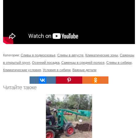
Категории:
Сливы в подмосковье
,
Сливы в августе
,
Климатические зоны
,
Саженцы
в открытый грунт
,
Осенний посадка
,
Саженцы в средней полосе
,
Сливы в сибири
,
Климатические условия
,
Условия в сибири
,
Важные детали
Читайте также