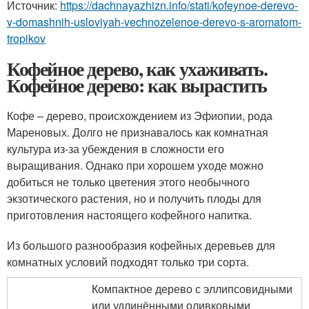
Источник:
https://dachnayazhizn.info/stati/kofeynoe-derevo-
v-domashnih-usloviyah-vechnozelenoe-derevo-s-aromatom-
tropikov
Кофейное дерево, как ухаживать.
Кофейное дерево: как вырастить
Кофе – дерево, происхождением из Эфиопии, рода
Мареновых. Долго не признавалось как комнатная
культура из-за убеждения в сложности его
выращивания. Однако при хорошем уходе можно
добиться не только цветения этого необычного
экзотического растения, но и получить плоды для
приготовления настоящего кофейного напитка.
Из большого разнообразия кофейных деревьев для
комнатных условий подходят только три сорта.
Компактное дерево с эллипсовидными
или удлинёнными оливковыми