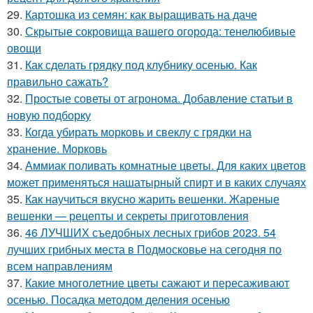
29.
Картошка из семян: как выращивать на даче
30.
Скрытые сокровища вашего огорода: тенелюбивые
овощи
31.
Как сделать грядку под клубнику осенью. Как
правильно сажать?
32.
Простые советы от агронома. Добавление статьи в
новую подборку
33.
Когда убирать морковь и свеклу с грядки на
хранение. Морковь
34.
Аммиак поливать комнатные цветы. Для каких цветов
может применяться нашатырный спирт и в каких случаях
35.
Как научиться вкусно жарить вешенки. Жареные
вешенки — рецепты и секреты приготовления
36.
46 ЛУЧШИХ съедобных лесных грибов 2023. 54
лучших грибных места в Подмосковье на сегодня по
всем направлениям
37.
Какие многолетние цветы сажают и пересаживают
осенью. Посадка методом деления осенью