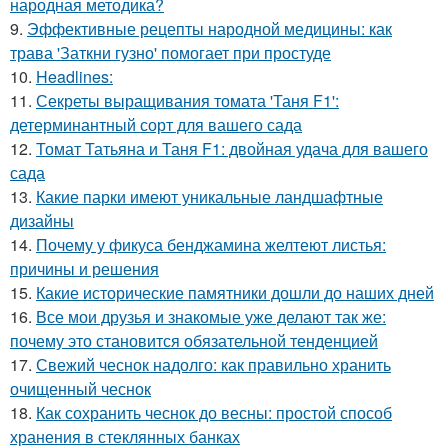
народная методика?
9.
Эффективные рецепты народной медицины: как
трава 'Заткни гузно' помогает при простуде
10.
Headlines:
11.
Секреты выращивания томата 'Таня F1':
детерминантный сорт для вашего сада
12.
Томат Татьяна и Таня F1: двойная удача для вашего
сада
13.
Какие парки имеют уникальные ландшафтные
дизайны
14.
Почему у фикуса бенджамина желтеют листья:
причины и решения
15.
Какие исторические памятники дошли до наших дней
16.
Все мои друзья и знакомые уже делают так же:
почему это становится обязательной тенденцией
17.
Свежий чеснок надолго: как правильно хранить
очищенный чеснок
18.
Как сохранить чеснок до весны: простой способ
хранения в стеклянных банках