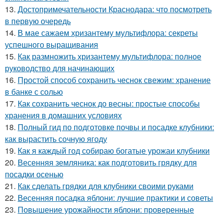
13.
Достопримечательности Краснодара: что посмотреть
в первую очередь
14.
В мае сажаем хризантему мультифлора: секреты
успешного выращивания
15.
Как размножить хризантему мультифлора: полное
руководство для начинающих
16.
Простой способ сохранить чеснок свежим: хранение
в банке с солью
17.
Как сохранить чеснок до весны: простые способы
хранения в домашних условиях
18.
Полный гид по подготовке почвы и посадке клубники:
как вырастить сочную ягоду
19.
Как я каждый год собираю богатые урожаи клубники
20.
Весенняя земляника: как подготовить грядку для
посадки осенью
21.
Как сделать грядки для клубники своими руками
22.
Весенняя посадка яблони: лучшие практики и советы
23.
Повышение урожайности яблони: проверенные