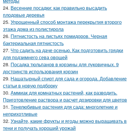
методы
24.
Весенние посадки: как правильно высадить
плодовые деревья
25.
Упрощенный способ монтажа перекрытия второго
этажа дома из полистирола
26.
Пятнистость на листьях помидоров. Черная
бактериальная пятнистость
27.
Что садить на даче осенью. Как подготовить грядки
для подзимнего сева овощей
28.
Посадка тюльпанов в корзины для луковичных. 9
достоинств использования корзин
29.
Нашатырный спирт для сада и огорода. Добавление
статьи в новую подборку
30.
Аммиак для комнатных растений, как разводить.
Приготовление раствора и расчет дозировки для цветов
31.
Тенелюбивые растения для сада: многолетние и
неприхотливые
32.
Узнайте, какие фрукты и ягоды можно выращивать в
тени и получать хороший урожай