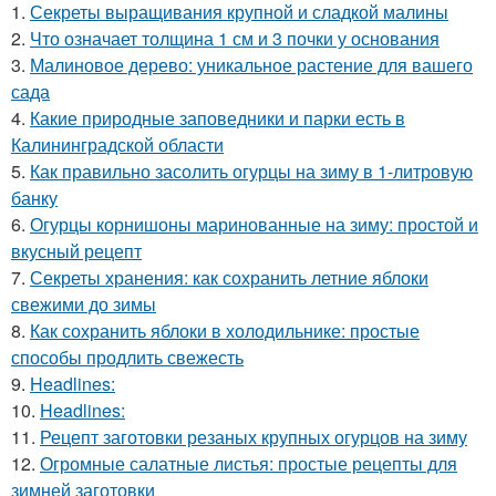
1.
Секреты выращивания крупной и сладкой малины
2.
Что означает толщина 1 см и 3 почки у основания
3.
Малиновое дерево: уникальное растение для вашего
сада
4.
Какие природные заповедники и парки есть в
Калининградской области
5.
Как правильно засолить огурцы на зиму в 1-литровую
банку
6.
Огурцы корнишоны маринованные на зиму: простой и
вкусный рецепт
7.
Секреты хранения: как сохранить летние яблоки
свежими до зимы
8.
Как сохранить яблоки в холодильнике: простые
способы продлить свежесть
9.
Headlines:
10.
Headlines:
11.
Рецепт заготовки резаных крупных огурцов на зиму
12.
Огромные салатные листья: простые рецепты для
зимней заготовки