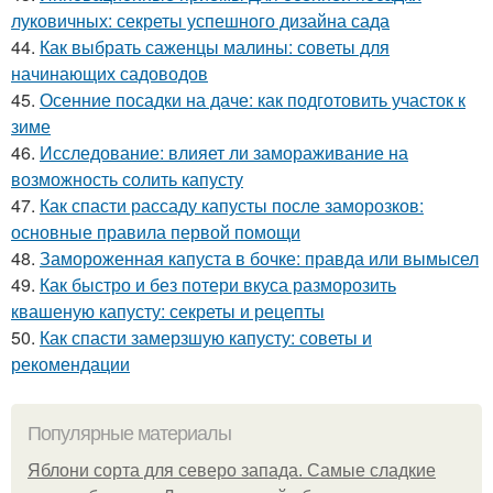
луковичных: секреты успешного дизайна сада
44.
Как выбрать саженцы малины: советы для
начинающих садоводов
45.
Осенние посадки на даче: как подготовить участок к
зиме
46.
Исследование: влияет ли замораживание на
возможность солить капусту
47.
Как спасти рассаду капусты после заморозков:
основные правила первой помощи
48.
Замороженная капуста в бочке: правда или вымысел
49.
Как быстро и без потери вкуса разморозить
квашеную капусту: секреты и рецепты
50.
Как спасти замерзшую капусту: советы и
рекомендации
Популярные материалы
Яблони сорта для северо запада. Самые сладкие