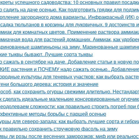
креты успешного садоводства: 10 основных правил посадк
о садить на даче осенью. Как подготовить грядки для подз
опление загородного дома варианты. Инфракрасный (ИК) о
садка тюльпанов в корзины для луковичных. 9 достоинств 
миак для комнатных цветов. Применение раствора аммиака
миачная вода для растений домашних. Аммиак, как удобре
ринованные шампиньоны на зиму. Маринованные шампинь
кие тыквы бывают. Лучшие сорта тыквы
о сажать в сентябре на даче. Добавление статьи в новую п
КИЕ растения и ПОЧЕМУ надо сажать осенью.. Добавление 
ородные культуры для теневых участков: как выбрать расте
тени большого дерева: история и значение
особ, как сохранить огурцы свежими длительно. Нестанда
к сделать идеальные маленькие консервированные огурчик
еодолеваем сложности: как правильно строить погреб при 
фективные методы борьбы с паршей осенью
урцы для северо-запада: как выбрать лучшие сорта и гибр
к правильно сохранить стручковую фасоль на зиму
вы ли розы после весенних заморозков: миф или реальнос