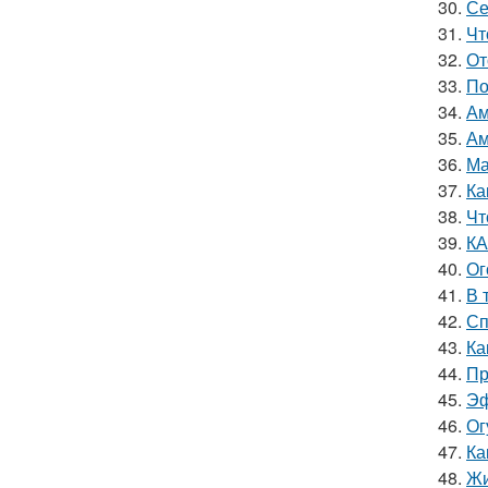
30.
Се
31.
Чт
32.
От
33.
По
34.
Ам
35.
Ам
36.
Ма
37.
Ка
38.
Чт
39.
КА
40.
Ог
41.
В 
42.
Сп
43.
Ка
44.
Пр
45.
Эф
46.
Ог
47.
Ка
48.
Жи