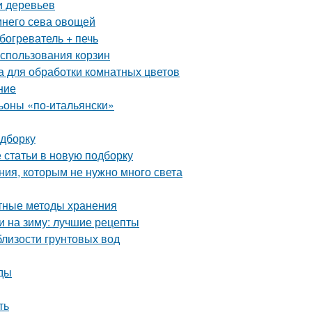
и деревьев
имнего сева овощей
богреватель + печь
использования корзин
 для обработки комнатных цветов
ние
оны «по-итальянски»
одборку
статьи в новую подборку
ния, которым не нужно много света
ртные методы хранения
и на зиму: лучшие рецепты
близости грунтовых вод
иды
ть