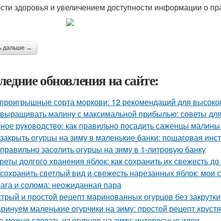
сти здоровья и увеличением доступности информации о пр
ь дальше →
ледние обновления на сайте:
проигрышные сорта моркови: 12 рекомендаций для высоко
 выращивать малину с максимальной прибылью: советы дл
ное руководство: как правильно посадить саженцы малины
 закрыть огурцы на зиму в маленькие банки: пошаговая инс
 правильно засолить огурцы на зиму в 1-литровую банку
реты долгого хранения яблок: как сохранить их свежесть до
 сохранить светлый вид и свежесть нарезанных яблок: мои 
ага и солома: неожиданная пара
трый и простой рецепт маринованных огурцов без закрутки
ринуем маленькие огурчики на зиму: простой рецепт хруст
о можно сделать из огурцов на зиму: интересные идеи