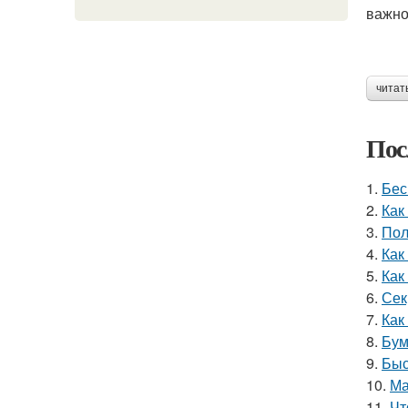
важно
читат
Пос
1.
Бес
2.
Как
3.
Пол
4.
Как
5.
Как
6.
Сек
7.
Как
8.
Бум
9.
Быс
10.
Ма
11.
Чт