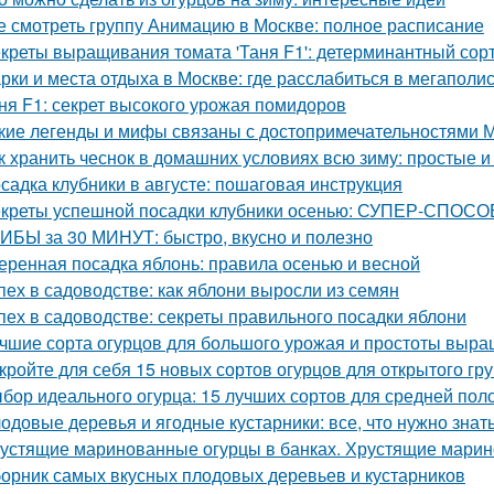
е смотреть группу Анимацию в Москве: полное расписание
креты выращивания томата 'Таня F1': детерминантный сорт
рки и места отдыха в Москве: где расслабиться в мегаполи
ня F1: секрет высокого урожая помидоров
кие легенды и мифы связаны с достопримечательностями 
к хранить чеснок в домашних условиях всю зиму: простые
садка клубники в августе: пошаговая инструкция
креты успешной посадки клубники осенью: СУПЕР-СПОСОБ
ИБЫ за 30 МИНУТ: быстро, вкусно и полезно
еренная посадка яблонь: правила осенью и весной
пех в садоводстве: как яблони выросли из семян
пех в садоводстве: секреты правильного посадки яблони
чшие сорта огурцов для большого урожая и простоты выр
кройте для себя 15 новых сортов огурцов для открытого гр
бор идеального огурца: 15 лучших сортов для средней пол
одовые деревья и ягодные кустарники: все, что нужно зна
устящие маринованные огурцы в банках. Хрустящие марин
орник самых вкусных плодовых деревьев и кустарников