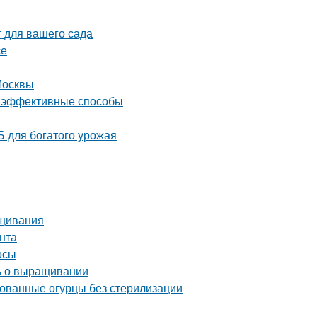
 для вашего сада
се
Москвы
 и эффективные способы
 для богатого урожая
ащивания
унта
осы
ть о выращивании
ованные огурцы без стерилизации