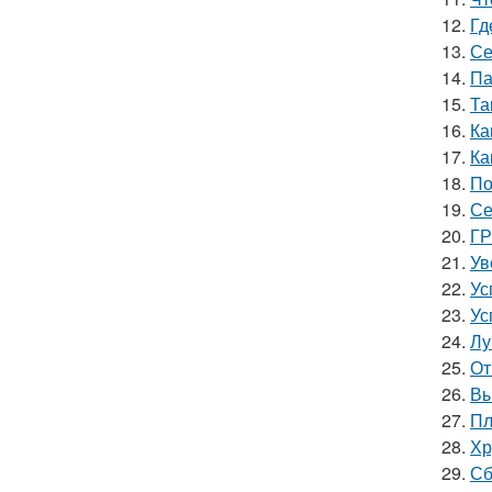
12.
Гд
13.
Се
14.
Па
15.
Та
16.
Ка
17.
Ка
18.
По
19.
Се
20.
ГР
21.
Ув
22.
Ус
23.
Ус
24.
Лу
25.
От
26.
Вы
27.
Пл
28.
Хр
29.
Сб