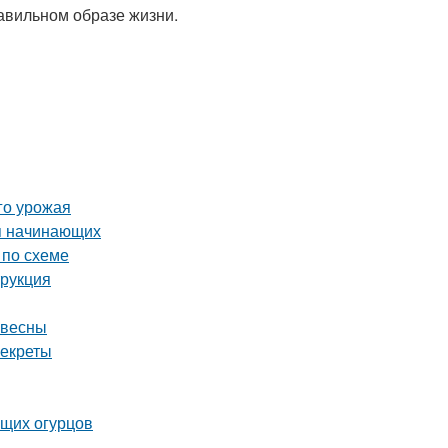
авильном образе жизни.
го урожая
я начинающих
 по схеме
трукция
 весны
секреты
ящих огурцов