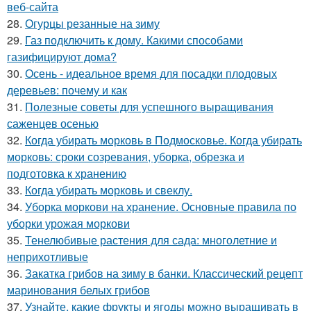
веб-сайта
28.
Огурцы резанные на зиму
29.
Газ подключить к дому. Какими способами
газифицируют дома?
30.
Осень - идеальное время для посадки плодовых
деревьев: почему и как
31.
Полезные советы для успешного выращивания
саженцев осенью
32.
Когда убирать морковь в Подмосковье. Когда убирать
морковь: сроки созревания, уборка, обрезка и
подготовка к хранению
33.
Когда убирать морковь и свеклу.
34.
Уборка моркови на хранение. Основные правила по
уборки урожая моркови
35.
Тенелюбивые растения для сада: многолетние и
неприхотливые
36.
Закатка грибов на зиму в банки. Классический рецепт
маринования белых грибов
37.
Узнайте, какие фрукты и ягоды можно выращивать в