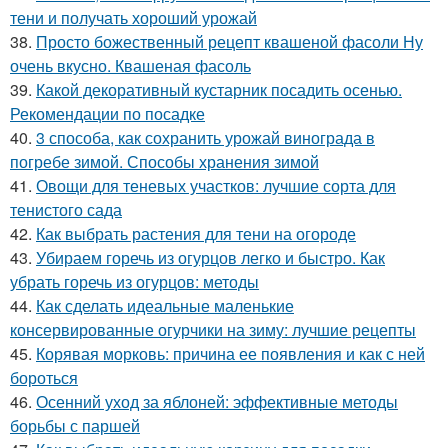
тени и получать хороший урожай
38.
Просто божественный рецепт квашеной фасоли Ну
очень вкусно. Квашеная фасоль
39.
Какой декоративный кустарник посадить осенью.
Рекомендации по посадке
40.
3 способа, как сохранить урожай винограда в
погребе зимой. Способы хранения зимой
41.
Овощи для теневых участков: лучшие сорта для
тенистого сада
42.
Как выбрать растения для тени на огороде
43.
Убираем горечь из огурцов легко и быстро. Как
убрать горечь из огурцов: методы
44.
Как сделать идеальные маленькие
консервированные огурчики на зиму: лучшие рецепты
45.
Корявая морковь: причина ее появления и как с ней
бороться
46.
Осенний уход за яблоней: эффективные методы
борьбы с паршей