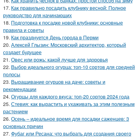
16.
Как хранить чеснок в банках: простой способ на зиму
17.
Как правильно посадить клубнику весной: Полное
руководство для начинающих
18.
Подготовка к посадке новой клубники: основные
правила и советы
19.
Как празднуется День города в Перми
20.
Алексей Глызин: Московский архитектор, который
создает будущее
21.
Овес или рожь: какой лучше для здоровья
22.
Выбор идеального огурца: топ-10 сортов для средней
полосы
23.
Выращивание огурцов на даче: советы и
рекомендации
24.
Огурцы для каждого вкуса: топ-20 сортов 2024 года
25.
Стевия: как вырастить и ухаживать за этим полезным
растением
26.
Осень – идеальное время для посадки саженцев: 3
основных причин
27.
Фубаг или Ресана: что выбрать для создания своего