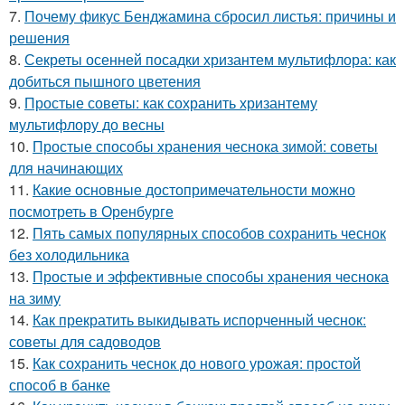
7.
Почему фикус Бенджамина сбросил листья: причины и
решения
8.
Секреты осенней посадки хризантем мультифлора: как
добиться пышного цветения
9.
Простые советы: как сохранить хризантему
мультифлору до весны
10.
Простые способы хранения чеснока зимой: советы
для начинающих
11.
Какие основные достопримечательности можно
посмотреть в Оренбурге
12.
Пять самых популярных способов сохранить чеснок
без холодильника
13.
Простые и эффективные способы хранения чеснока
на зиму
14.
Как прекратить выкидывать испорченный чеснок:
советы для садоводов
15.
Как сохранить чеснок до нового урожая: простой
способ в банке