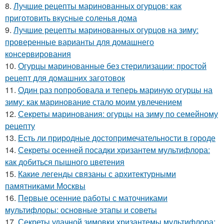
8.
Лучшие рецепты маринованных огурцов: как
приготовить вкусные соленья дома
9.
Лучшие рецепты маринованных огурцов на зиму:
проверенные варианты для домашнего
консервирования
10.
Огурцы маринованные без стерилизации: простой
рецепт для домашних заготовок
11.
Один раз попробовала и теперь мариную огурцы на
зиму: как маринование стало моим увлечением
12.
Секреты маринования: огурцы на зиму по семейному
рецепту
13.
Есть ли природные достопримечательности в городе
14.
Секреты осенней посадки хризантем мультифлора:
как добиться пышного цветения
15.
Какие легенды связаны с архитектурными
памятниками Москвы
16.
Первые осенние работы с маточниками
мультифлоры: основные этапы и советы
17.
Секреты удачной зимовки хризантемы мультифлора: