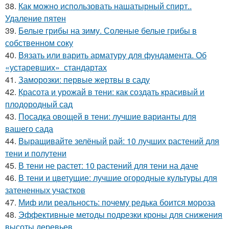
38.
Как можно использовать нашатырный спирт..
Удаление пятен
39.
Белые грибы на зиму. Соленые белые грибы в
собственном соку
40.
Вязать или варить арматуру для фундамента. Об
«устаревших» стандартах
41.
Заморозки: первые жертвы в саду
42.
Красота и урожай в тени: как создать красивый и
плодородный сад
43.
Посадка овощей в тени: лучшие варианты для
вашего сада
44.
Выращивайте зелёный рай: 10 лучших растений для
тени и полутени
45.
В тени не растет: 10 растений для тени на даче
46.
В тени и цветущие: лучшие огородные культуры для
затененных участков
47.
Миф или реальность: почему редька боится мороза
48.
Эффективные методы подрезки кроны для снижения
высоты деревьев