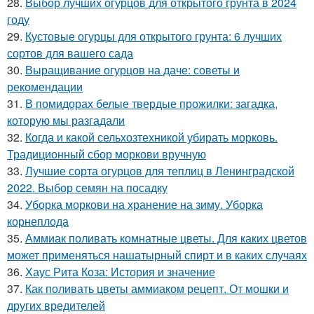
28.
Выбор лучших огурцов для открытого грунта в 2024
году
29.
Кустовые огурцы для открытого грунта: 6 лучших
сортов для вашего сада
30.
Выращивание огурцов на даче: советы и
рекомендации
31.
В помидорах белые твердые прожилки: загадка,
которую мы разгадали
32.
Когда и какой сельхозтехникой убирать морковь.
Традиционный сбор моркови вручную
33.
Лучшие сорта огурцов для теплиц в Ленинградской
2022. Выбор семян на посадку
34.
Уборка моркови на хранение на зиму. Уборка
корнеплода
35.
Аммиак поливать комнатные цветы. Для каких цветов
может применяться нашатырный спирт и в каких случаях
36.
Хаус Рита Коза: История и значение
37.
Как поливать цветы аммиаком рецепт. От мошки и
других вредителей