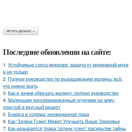
читать дальше →
Последние обновления на сайте:
1.
Устойчивые сорта моркови: защита от морковной мухи
и не только
2.
Полное руководство по выращиванию малины: всё,
что нужно знать
3.
Как и зачем обрезать малину: полное руководство
4.
Маленькие консервированные огурчики на зиму:
простой и вкусный рецепт
5.
Бумага и солома: неожиданная пара
6.
Как 'Заткни Гузно' Может Улучшить Ваше Здоровье
7.
Как называется трава 'заткни гузно': раскрытие тайны