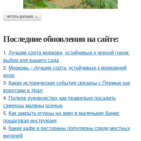
читать дальше →
Последние обновления на сайте:
1.
Лучшие сорта моркови, устойчивые к черной гнили:
выбор для вашего сада
2.
Морковь – лучшие сорта, устойчивые к морковной
мухе
3.
Какие исторические события связаны с Пермью как
воротами в Урал
4.
Полное руководство: как правильно посадить
саженцы малины осенью
5.
Как закрыть огурцы на зиму в маленькие банки:
пошаговая инструкция
6.
Какие кафе и рестораны популярны среди местных
жителей