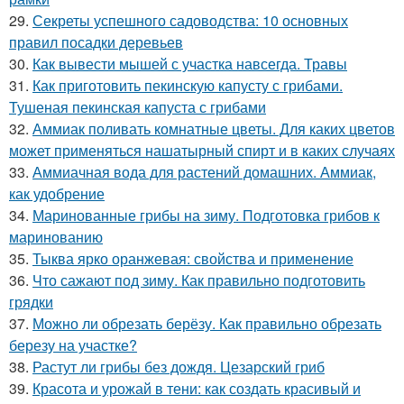
29.
Секреты успешного садоводства: 10 основных
правил посадки деревьев
30.
Как вывести мышей с участка навсегда. Травы
31.
Как приготовить пекинскую капусту с грибами.
Тушеная пекинская капуста с грибами
32.
Аммиак поливать комнатные цветы. Для каких цветов
может применяться нашатырный спирт и в каких случаях
33.
Аммиачная вода для растений домашних. Аммиак,
как удобрение
34.
Маринованные грибы на зиму. Подготовка грибов к
маринованию
35.
Тыква ярко оранжевая: свойства и применение
36.
Что сажают под зиму. Как правильно подготовить
грядки
37.
Можно ли обрезать берёзу. Как правильно обрезать
березу на участке?
38.
Растут ли грибы без дождя. Цезарский гриб
39.
Красота и урожай в тени: как создать красивый и