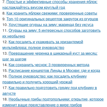
7.
Простые и эффективные способы хранения яблок:
наслаждайтесь вкусом круглый год
8.
Как хранить яблоки свежими: проверенные советы
9.
Топ-10 оригинальных рецептов закруток из огурцов
10.
Хрустящие огурцы на зиму: маринад без уксуса
11.
Огурцы на зиму: 5 интересных способов заготовить
их необычно
12.
Как посадить и ухаживать за хризантемой
мультифлора: полное руководство
13.
Превращение черенка в шикарный куст за месяц:
шаг за шагом
14.
Как сохранить чеснок: 3 проверенных метода
15.
Расписание концертов Линды в Москве: где и когда
16.
Полное руководство: как посадить клубнику
правильно и получить хороший урожай
17.
Как правильно подготовить грядку под клубнику в
августе
18.
Необычные грибы подтопольники: открытие, которое
изменит ваше представление о мире грибов