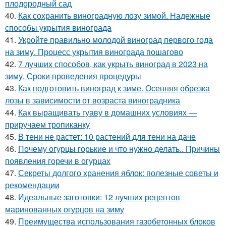
плодородный сад
40.
Как сохранить виноградную лозу зимой. Надежные
способы укрытия винограда
41.
Укройте правильно молодой виноград первого года
на зиму. Процесс укрытия винограда пошагово
42.
7 лучших способов, как укрыть виноград в 2023 на
зиму. Сроки проведения процедуры
43.
Как подготовить виноград к зиме. Осенняя обрезка
лозы в зависимости от возраста виноградника
44.
Как выращивать гуаву в домашних условиях —
приручаем тропиканку
45.
В тени не растет: 10 растений для тени на даче
46.
Почему огурцы горькие и что нужно делать.. Причины
появления горечи в огурцах
47.
Секреты долгого хранения яблок: полезные советы и
рекомендации
48.
Идеальные заготовки: 12 лучших рецептов
маринованных огурцов на зиму
49.
Преимущества использования газобетонных блоков