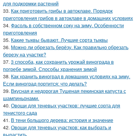
для подкормки растений
33.
Как приготовить грибы в автоклаве. Порядок
приготовления грибов в автоклаве в домашних условиях
34.
Фасоль в собственном соку на зиму. Особенности
приготовления
35.
Какие тыквы бывают. Лучшие сорта тыквы
36.
Можно ли обрезать берёзу. Как правильно обрезать
березу на участке?
37.
3 способа, как сохранить урожай винограда в
погребе зимой. Способы хранения зимой
38.
Как хранить виноград в домашних условиях на зиму.
Если виноград портится: что делать?
39.
Вкусная и недорогая Тушеная пекинская капуста с
шампиньонами.
40.
Овощи для теневых участков: лучшие сорта для
тенистого сада
41.
В тени большого дерева: история и значение
42.
Овощи для теневых участков: как выбрать и
вырастить