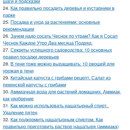
шаги и подсказки
24.
Как правильно посадить деревья и кустарники в
парке
25.
Посадка и уход за растениями: основные
рекомендации
26.
Зачем надо сосать Чеснок по утрам? Как я Сосал
Чеснок Каждое Утро Два месяца Подряд.
27.
Секреты успешного садоводства: 10 основных
правил посадки деревьев
28.
В тени тоже можно выращивать: 10 овощей для
урожая в тени
29.
Китайская капуста с грибами рецепт. Салат из
пекинской капусты с грибами
30.
Аммиачная вода для растений домашних. Аммиак,
как удобрение
31.
Как можно использовать нашатырный спирт..
Удаление пятен
32.
Как подкормить нашатырным спиртом. Как
правильно приготовить раствор нашатыря (аммиака)