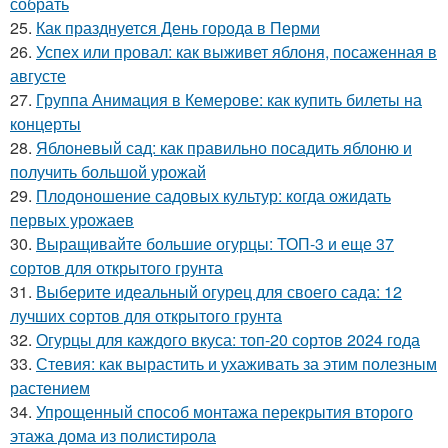
собрать
25.
Как празднуется День города в Перми
26.
Успех или провал: как выживет яблоня, посаженная в
августе
27.
Группа Анимация в Кемерове: как купить билеты на
концерты
28.
Яблоневый сад: как правильно посадить яблоню и
получить большой урожай
29.
Плодоношение садовых культур: когда ожидать
первых урожаев
30.
Выращивайте большие огурцы: ТОП-3 и еще 37
сортов для открытого грунта
31.
Выберите идеальный огурец для своего сада: 12
лучших сортов для открытого грунта
32.
Огурцы для каждого вкуса: топ-20 сортов 2024 года
33.
Стевия: как вырастить и ухаживать за этим полезным
растением
34.
Упрощенный способ монтажа перекрытия второго
этажа дома из полистирола