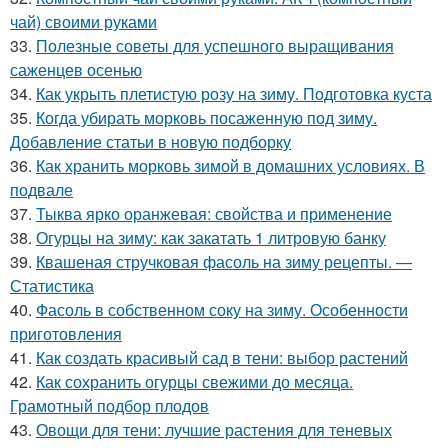
чай) своими руками
33.
Полезные советы для успешного выращивания
саженцев осенью
34.
Как укрыть плетистую розу на зиму. Подготовка куста
35.
Когда убирать морковь посаженную под зиму.
Добавление статьи в новую подборку
36.
Как хранить морковь зимой в домашних условиях. В
подвале
37.
Тыква ярко оранжевая: свойства и применение
38.
Огурцы на зиму: как закатать 1 литровую банку
39.
Квашеная стручковая фасоль на зиму рецепты. —
Статистика
40.
Фасоль в собственном соку на зиму. Особенности
приготовления
41.
Как создать красивый сад в тени: выбор растений
42.
Как сохранить огурцы свежими до месяца.
Грамотный подбор плодов
43.
Овощи для тени: лучшие растения для теневых