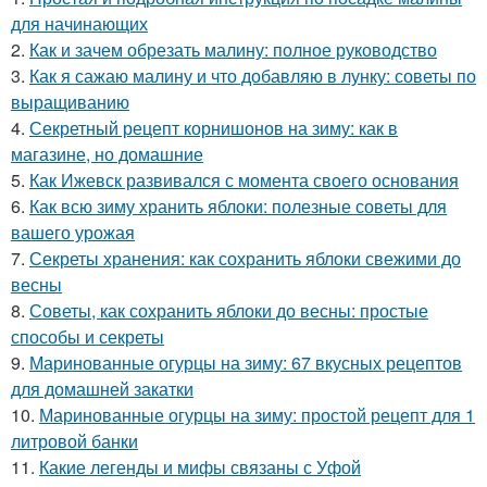
для начинающих
2.
Как и зачем обрезать малину: полное руководство
3.
Как я сажаю малину и что добавляю в лунку: советы по
выращиванию
4.
Секретный рецепт корнишонов на зиму: как в
магазине, но домашние
5.
Как Ижевск развивался с момента своего основания
6.
Как всю зиму хранить яблоки: полезные советы для
вашего урожая
7.
Секреты хранения: как сохранить яблоки свежими до
весны
8.
Советы, как сохранить яблоки до весны: простые
способы и секреты
9.
Маринованные огурцы на зиму: 67 вкусных рецептов
для домашней закатки
10.
Маринованные огурцы на зиму: простой рецепт для 1
литровой банки
11.
Какие легенды и мифы связаны с Уфой