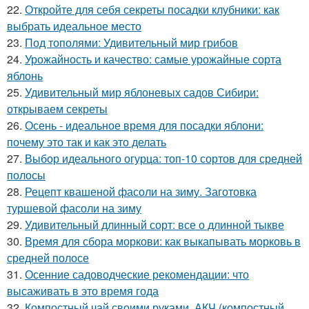
22.
Откройте для себя секреты посадки клубники: как
выбрать идеальное место
23.
Под тополями: Удивительный мир грибов
24.
Урожайность и качество: самые урожайные сорта
яблонь
25.
Удивительный мир яблоневых садов Сибири:
открываем секреты
26.
Осень - идеальное время для посадки яблони:
почему это так и как это делать
27.
Выбор идеального огурца: топ-10 сортов для средней
полосы
28.
Рецепт квашеной фасоли на зиму. Заготовка
туршевой фасоли на зиму
29.
Удивительный длинный сорт: все о длинной тыкве
30.
Время для сбора моркови: как выкапывать морковь в
средней полосе
31.
Осенние садоводческие рекомендации: что
высаживать в это время года
32.
Компостный чай своими руками. АКЧ (компостный