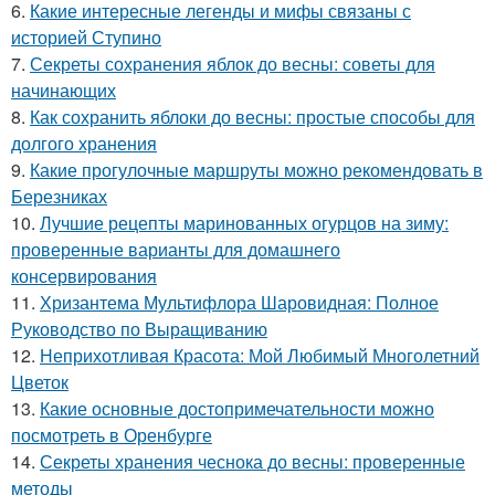
6.
Какие интересные легенды и мифы связаны с
историей Ступино
7.
Секреты сохранения яблок до весны: советы для
начинающих
8.
Как сохранить яблоки до весны: простые способы для
долгого хранения
9.
Какие прогулочные маршруты можно рекомендовать в
Березниках
10.
Лучшие рецепты маринованных огурцов на зиму:
проверенные варианты для домашнего
консервирования
11.
Хризантема Мультифлора Шаровидная: Полное
Руководство по Выращиванию
12.
Неприхотливая Красота: Мой Любимый Многолетний
Цветок
13.
Какие основные достопримечательности можно
посмотреть в Оренбурге
14.
Секреты хранения чеснока до весны: проверенные
методы