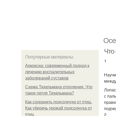
Осе
Что
Популярные материалы
1
Аркоксиа: современный подход к
лечению воспалительных
Научи
заболеваний суставов
между
Схема Тихельмана отопления. Что
Лопас
такое петля Тихельмана?
с пал
прави
Как сохранить подсолнухи от птиц.
подче
Как уберечь урожай подсолнуха от
2
птиц