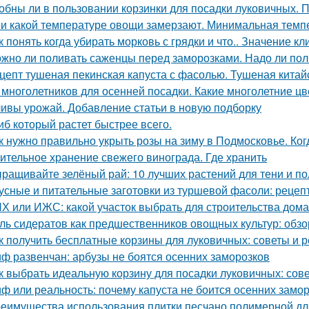
обны ли в пользовании корзинки для посадки луковичных. 
и какой температуре овощи замерзают. Минимальная тем
к понять когда убирать морковь с грядки и что.. Значение к
жно ли поливать саженцы перед заморозками. Надо ли пол
цепт тушеная пекинская капуста с фасолью. Тушеная китай
 многолетников для осенней посадки. Какие многолетние ц
ивы урожай. Добавление статьи в новую подборку
иб который растет быстрее всего.
к нужно правильно укрыть розы на зиму в Подмосковье. Ког
ительное хранение свежего винограда. Где хранить
ращивайте зелёный рай: 10 лучших растений для тени и по
усные и питательные заготовки из туршевой фасоли: рецеп
Х или ИЖС: какой участок выбрать для строительства дома
ль сидератов как предшественников овощных культур: обзо
к получить бесплатные корзины для луковичных: советы и 
ф развенчан: арбузы не боятся осенних заморозков
к выбрать идеальную корзину для посадки луковичных: сов
ф или реальность: почему капуста не боится осенних замо
еимущества использования плитки песчано полимерной дл