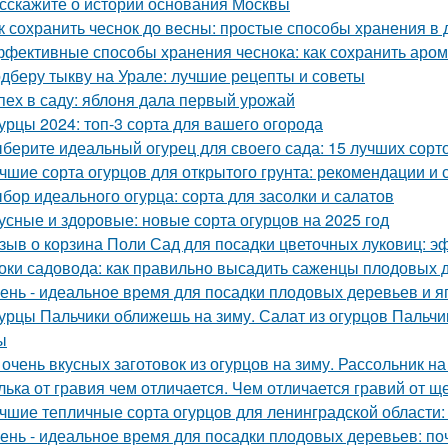
сскажите о истории основания Москвы
к сохранить чеснок до весны: простые способы хранения в
фективные способы хранения чеснока: как сохранить аром
дберу тыкву на Урале: лучшие рецепты и советы
пех в саду: яблоня дала первый урожай
урцы 2024: топ-3 сорта для вашего огорода
берите идеальный огурец для своего сада: 15 лучших сорто
чшие сорта огурцов для открытого грунта: рекомендации и 
бор идеального огурца: сорта для засолки и салатов
усные и здоровые: новые сорта огурцов на 2025 год
зыв о корзина Поли Сад для посадки цветочных луковиц: э
оки садовода: как правильно высадить саженцы плодовых 
ень - идеальное время для посадки плодовых деревьев и я
урцы Пальчики оближешь на зиму. Салат из огурцов Пальчи
ы
 очень вкусных заготовок из огурцов на зиму. Рассольник на
лька от гравия чем отличается. Чем отличается гравий от щ
чшие тепличные сорта огурцов для ленинградской области:
ень - идеальное время для посадки плодовых деревьев: поч