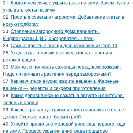
31.
Когда и чем лучше укрыть розы на зиму. Зачем нужно
укрывать кусты на зиму
32.
Простые советы от агронома. Добавление статьи в
новую подборку
33.
Отопление загородного дома варианты.
Инфракрасный (ИК) обогреватель + печь
34.
Самые простые овощи для начинающих: топ-10
35.
Уход за растениями в тени у забора: советы и
рекомендации
36.
Можно ли поливать саженцы перед заморозками.
Надо ли поливать растения перед заморозками?
37.
Как научиться вкусно жарить вешенки. Жареные
вешенки — рецепты и секреты приготовления
38.
Какие деревья можно сажать в августе и сентябре.
Зелень и овощи
39.
Как быстро растут грибы и когда появляются после
дождя. Сколько растет белый гриб?
40.
Укройте правильно молодой виноград первого года
на зиму. Процесс укрытия винограда пошагово