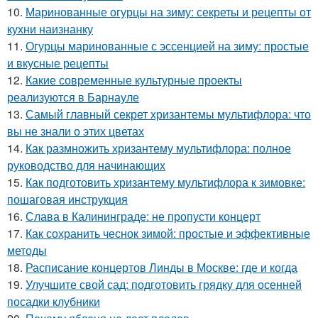
10.
Маринованные огурцы на зиму: секреты и рецепты от
кухни наизнанку
11.
Огурцы маринованные с эссенцией на зиму: простые
и вкусные рецепты
12.
Какие современные культурные проекты
реализуются в Барнауле
13.
Самый главный секрет хризантемы мультифлора: что
вы не знали о этих цветах
14.
Как размножить хризантему мультифлора: полное
руководство для начинающих
15.
Как подготовить хризантему мультифлора к зимовке:
пошаговая инструкция
16.
Слава в Калининграде: не пропусти концерт
17.
Как сохранить чеснок зимой: простые и эффективные
методы
18.
Расписание концертов Линды в Москве: где и когда
19.
Улучшите свой сад: подготовить грядку для осенней
посадки клубники