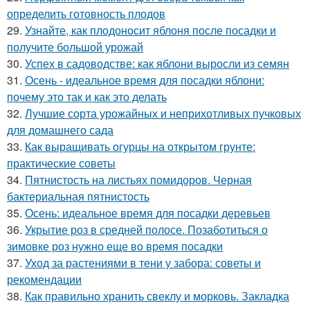
определить готовность плодов
29.
Узнайте, как плодоносит яблоня после посадки и
получите большой урожай
30.
Успех в садоводстве: как яблони выросли из семян
31.
Осень - идеальное время для посадки яблони:
почему это так и как это делать
32.
Лучшие сорта урожайных и неприхотливых пучковых
для домашнего сада
33.
Как выращивать огурцы на открытом грунте:
практические советы
34.
Пятнистость на листьях помидоров. Черная
бактериальная пятнистость
35.
Осень: идеальное время для посадки деревьев
36.
Укрытие роз в средней полосе. Позаботиться о
зимовке роз нужно еще во время посадки
37.
Уход за растениями в тени у забора: советы и
рекомендации
38.
Как правильно хранить свеклу и морковь. Закладка