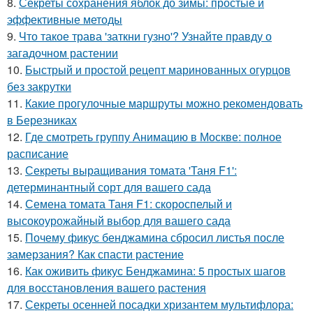
8.
Секреты сохранения яблок до зимы: простые и
эффективные методы
9.
Что такое трава 'заткни гузно'? Узнайте правду о
загадочном растении
10.
Быстрый и простой рецепт маринованных огурцов
без закрутки
11.
Какие прогулочные маршруты можно рекомендовать
в Березниках
12.
Где смотреть группу Анимацию в Москве: полное
расписание
13.
Секреты выращивания томата 'Таня F1':
детерминантный сорт для вашего сада
14.
Семена томата Таня F1: скороспелый и
высокоурожайный выбор для вашего сада
15.
Почему фикус бенджамина сбросил листья после
замерзания? Как спасти растение
16.
Как оживить фикус Бенджамина: 5 простых шагов
для восстановления вашего растения
17.
Секреты осенней посадки хризантем мультифлора: