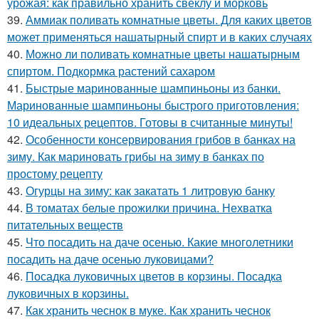
урожая: как правильно хранить свеклу и морковь
39.
Аммиак поливать комнатные цветы. Для каких цветов
может применяться нашатырный спирт и в каких случаях
40.
Можно ли поливать комнатные цветы нашатырным
спиртом. Подкормка растений сахаром
41.
Быстрые маринованные шампиньоны из банки.
Маринованные шампиньоны быстрого приготовления:
10 идеальных рецептов. Готовы в считанные минуты!
42.
Особенности консервирования грибов в банках на
зиму. Как мариновать грибы на зиму в банках по
простому рецепту
43.
Огурцы на зиму: как закатать 1 литровую банку
44.
В томатах белые прожилки причина. Нехватка
питательных веществ
45.
Что посадить на даче осенью. Какие многолетники
посадить на даче осенью луковицами?
46.
Посадка луковичных цветов в корзины. Посадка
луковичных в корзины.
47.
Как хранить чеснок в муке. Как хранить чеснок