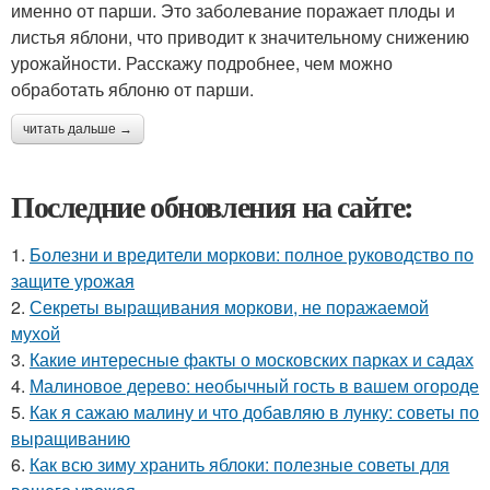
именно от парши. Это заболевание поражает плоды и
листья яблони, что приводит к значительному снижению
урожайности. Расскажу подробнее, чем можно
обработать яблоню от парши.
читать дальше →
Последние обновления на сайте:
1.
Болезни и вредители моркови: полное руководство по
защите урожая
2.
Секреты выращивания моркови, не поражаемой
мухой
3.
Какие интересные факты о московских парках и садах
4.
Малиновое дерево: необычный гость в вашем огороде
5.
Как я сажаю малину и что добавляю в лунку: советы по
выращиванию
6.
Как всю зиму хранить яблоки: полезные советы для