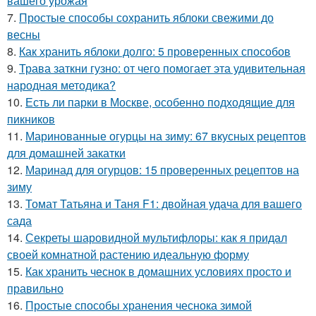
вашего урожая
7.
Простые способы сохранить яблоки свежими до
весны
8.
Как хранить яблоки долго: 5 проверенных способов
9.
Трава заткни гузно: от чего помогает эта удивительная
народная методика?
10.
Есть ли парки в Москве, особенно подходящие для
пикников
11.
Маринованные огурцы на зиму: 67 вкусных рецептов
для домашней закатки
12.
Маринад для огурцов: 15 проверенных рецептов на
зиму
13.
Томат Татьяна и Таня F1: двойная удача для вашего
сада
14.
Секреты шаровидной мультифлоры: как я придал
своей комнатной растению идеальную форму
15.
Как хранить чеснок в домашних условиях просто и
правильно
16.
Простые способы хранения чеснока зимой