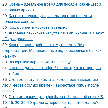
28.
Осень – идеальное время для посадки саженцев: 3
основных причин
29.
Засолить туршевую фасоль: простой рецепт и
полезные советы
30.
Когда убирать морковь и свеклу.
31.
Жареная пекинская капуста с шампиньонами. Салат
«Пир королевы»
32.
Консервация грибов на зиму рецепты без
стерилизации. Маринованные подберезовики в банках
на зиму
33.
Заморозки: первые жертвы в саду
34.
Что посадить в сентябре. Что посадить в огороде в
сентябре
35.
Сколько растут грибы и за какое время вырастают в
лесу. Через сколько времени вырастают грибы после
среза?
36.
Сколько грамм суперфосфата в 1 столовой ложке. 5,
10, 15, 20, 30, 60 грамм суперфосфата – это сколько?