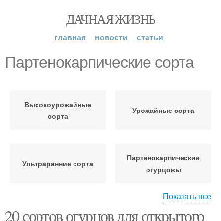
ДАЧНАЯ ЖИЗНЬ
главная
новости
статьи
Партенокарпические сорта
Высокоурожайные
Урожайные сорта
сорта
Партенокарпические
Ультраранние сорта
огурцовы
Показать все
20 сортов огурцов для открытого
Партенокарпические
Сорта в закрытом