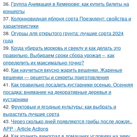
36.
Группа Анимация в Кемерове: как купить билеты на
концерты
37.
Колонновидная яблоня сорта Президент: свойства и
характеристики
38.
Огурцы для открытого грунта: лучшие сорта 2024
года
39.
Когда убирать морковь и свеклу и как делать это
правильно. Выбираем сроки сбора урожая –, как
определить их максимально точно?
40.
Как научиться вкусно жарить вешенки. Жареные
вешенки — рецепты и секреты приготовления
41.
Как правильно посадить кустарники осенью. Осенняя
посадка: внимание на декоративные деревья и
кустарники
42.
Фруктовые и ягодные культуры: как выбрать и
вырастить лучшие сорта
43.
Через сколько дней появляются грибы после дождя..
APP - Article Actions
44.
Как хранить виноград в домашних условиях на зиму.