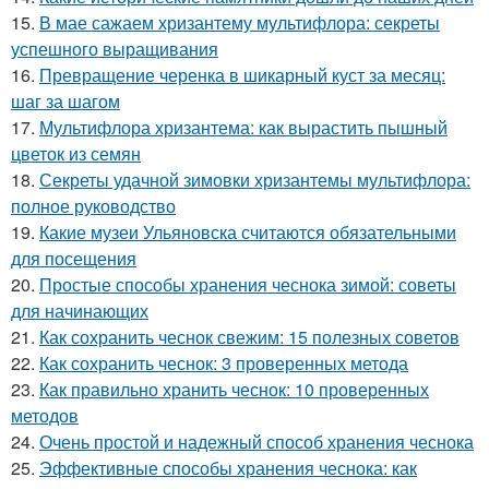
15.
В мае сажаем хризантему мультифлора: секреты
успешного выращивания
16.
Превращение черенка в шикарный куст за месяц:
шаг за шагом
17.
Мультифлора хризантема: как вырастить пышный
цветок из семян
18.
Секреты удачной зимовки хризантемы мультифлора:
полное руководство
19.
Какие музеи Ульяновска считаются обязательными
для посещения
20.
Простые способы хранения чеснока зимой: советы
для начинающих
21.
Как сохранить чеснок свежим: 15 полезных советов
22.
Как сохранить чеснок: 3 проверенных метода
23.
Как правильно хранить чеснок: 10 проверенных
методов
24.
Очень простой и надежный способ хранения чеснока
25.
Эффективные способы хранения чеснока: как