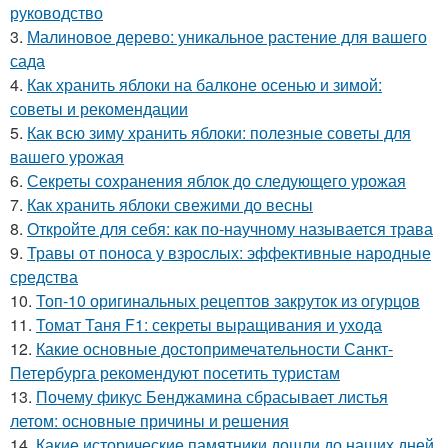
руководство
3.
Малиновое дерево: уникальное растение для вашего
сада
4.
Как хранить яблоки на балконе осенью и зимой:
советы и рекомендации
5.
Как всю зиму хранить яблоки: полезные советы для
вашего урожая
6.
Секреты сохранения яблок до следующего урожая
7.
Как хранить яблоки свежими до весны
8.
Откройте для себя: как по-научному называется трава
9.
Травы от поноса у взрослых: эффективные народные
средства
10.
Топ-10 оригинальных рецептов закруток из огурцов
11.
Томат Таня F1: секреты выращивания и ухода
12.
Какие основные достопримечательности Санкт-
Петербурга рекомендуют посетить туристам
13.
Почему фикус Бенджамина сбрасывает листья
летом: основные причины и решения
14.
Какие исторические памятники дошли до наших дней