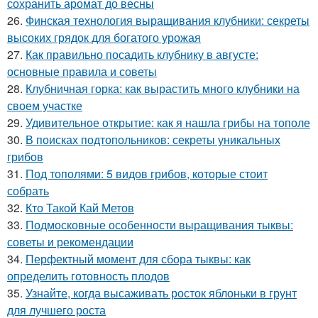
сохранить аромат до весны
26.
Финская технология выращивания клубники: секреты
высоких грядок для богатого урожая
27.
Как правильно посадить клубнику в августе:
основные правила и советы
28.
Клубничная горка: как вырастить много клубники на
своем участке
29.
Удивительное открытие: как я нашла грибы на тополе
30.
В поисках подтопольников: секреты уникальных
грибов
31.
Под тополями: 5 видов грибов, которые стоит
собрать
32.
Кто Такой Кай Метов
33.
Подмосковные особенности выращивания тыквы:
советы и рекомендации
34.
Перфектный момент для сбора тыквы: как
определить готовность плодов
35.
Узнайте, когда высаживать росток яблоньки в грунт
для лучшего роста