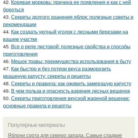
42.
Корявая морковь: причина ее появления и как с ней
бороться
43.
Секреты долгого хранения яблок: полезные советы и
рекомендации
44.
Как создать уютный уголок с лесными березами на
вашем участке
45.
Все о репе листовой: полезные свойства и способы
приготовления
46.
Мешок травы: преимущества использования в быту
47.
Как быстро и без потери вкуса разморозить
квашеную капусту: секреты и рецепты
48.
Секреты и правила: как оживить замерзшую капусту
49.
В чем польза и опасность варения лесных вешенок
50.
Секреты приготовления вкусной жареной вешенки:
основные правила и рецепты
Популярные материалы
Яблони сорта для северо запада. Самые сладкие