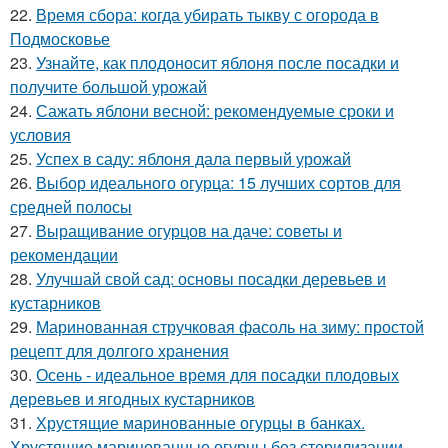
22.
Время сбора: когда убирать тыкву с огорода в
Подмосковье
23.
Узнайте, как плодоносит яблоня после посадки и
получите большой урожай
24.
Сажать яблони весной: рекомендуемые сроки и
условия
25.
Успех в саду: яблоня дала первый урожай
26.
Выбор идеального огурца: 15 лучших сортов для
средней полосы
27.
Выращивание огурцов на даче: советы и
рекомендации
28.
Улучшай свой сад: основы посадки деревьев и
кустарников
29.
Маринованная стручковая фасоль на зиму: простой
рецепт для долгого хранения
30.
Осень - идеальное время для посадки плодовых
деревьев и ягодных кустарников
31.
Хрустящие маринованные огурцы в банках.
Хрустящие маринованные огурцы без стерилизации