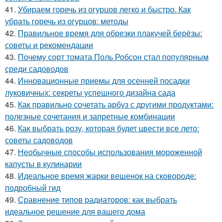
41.
Убираем горечь из огурцов легко и быстро. Как
убрать горечь из огурцов: методы
42.
Правильное время для обрезки плакучей берёзы:
советы и рекомендации
43.
Почему сорт томата Поль Робсон стал популярным
среди садоводов
44.
Инновационные приемы для осенней посадки
луковичных: секреты успешного дизайна сада
45.
Как правильно сочетать арбуз с другими продуктами:
полезные сочетания и запретные комбинации
46.
Как выбрать розу, которая будет цвести все лето:
советы садоводов
47.
Необычные способы использования мороженной
капусты в кулинарии
48.
Идеальное время жарки вешенок на сковороде:
подробный гид
49.
Сравнение типов радиаторов: как выбрать
идеальное решение для вашего дома