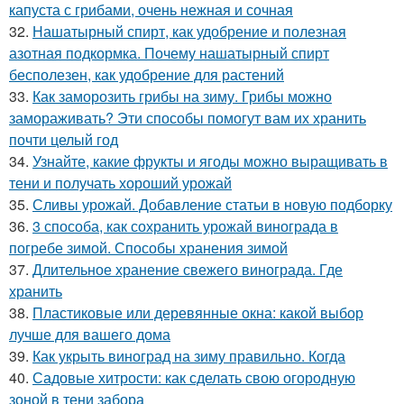
капуста с грибами, очень нежная и сочная
32.
Нашатырный спирт, как удобрение и полезная
азотная подкормка. Почему нашатырный спирт
бесполезен, как удобрение для растений
33.
Как заморозить грибы на зиму. Грибы можно
замораживать? Эти способы помогут вам их хранить
почти целый год
34.
Узнайте, какие фрукты и ягоды можно выращивать в
тени и получать хороший урожай
35.
Сливы урожай. Добавление статьи в новую подборку
36.
3 способа, как сохранить урожай винограда в
погребе зимой. Способы хранения зимой
37.
Длительное хранение свежего винограда. Где
хранить
38.
Пластиковые или деревянные окна: какой выбор
лучше для вашего дома
39.
Как укрыть виноград на зиму правильно. Когда
40.
Садовые хитрости: как сделать свою огородную
зоной в тени забора