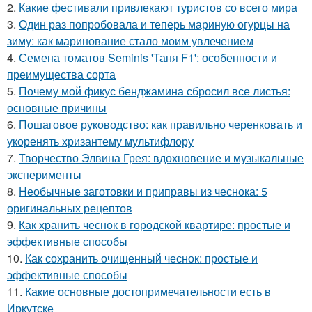
2.
Какие фестивали привлекают туристов со всего мира
3.
Один раз попробовала и теперь мариную огурцы на
зиму: как маринование стало моим увлечением
4.
Семена томатов Seminis 'Таня F1': особенности и
преимущества сорта
5.
Почему мой фикус бенджамина сбросил все листья:
основные причины
6.
Пошаговое руководство: как правильно черенковать и
укоренять хризантему мультифлору
7.
Творчество Элвина Грея: вдохновение и музыкальные
эксперименты
8.
Необычные заготовки и приправы из чеснока: 5
оригинальных рецептов
9.
Как хранить чеснок в городской квартире: простые и
эффективные способы
10.
Как сохранить очищенный чеснок: простые и
эффективные способы
11.
Какие основные достопримечательности есть в
Иркутске