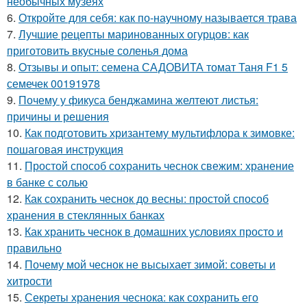
необычных музеях
6.
Откройте для себя: как по-научному называется трава
7.
Лучшие рецепты маринованных огурцов: как
приготовить вкусные соленья дома
8.
Отзывы и опыт: семена САДОВИТА томат Таня F1 5
семечек 00191978
9.
Почему у фикуса бенджамина желтеют листья:
причины и решения
10.
Как подготовить хризантему мультифлора к зимовке:
пошаговая инструкция
11.
Простой способ сохранить чеснок свежим: хранение
в банке с солью
12.
Как сохранить чеснок до весны: простой способ
хранения в стеклянных банках
13.
Как хранить чеснок в домашних условиях просто и
правильно
14.
Почему мой чеснок не высыхает зимой: советы и
хитрости
15.
Секреты хранения чеснока: как сохранить его