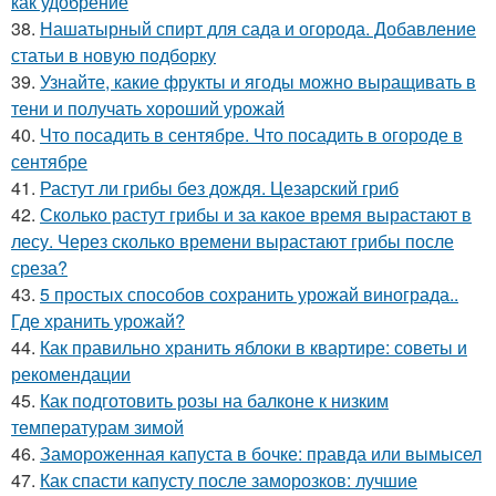
как удобрение
38.
Нашатырный спирт для сада и огорода. Добавление
статьи в новую подборку
39.
Узнайте, какие фрукты и ягоды можно выращивать в
тени и получать хороший урожай
40.
Что посадить в сентябре. Что посадить в огороде в
сентябре
41.
Растут ли грибы без дождя. Цезарский гриб
42.
Сколько растут грибы и за какое время вырастают в
лесу. Через сколько времени вырастают грибы после
среза?
43.
5 простых способов сохранить урожай винограда..
Где хранить урожай?
44.
Как правильно хранить яблоки в квартире: советы и
рекомендации
45.
Как подготовить розы на балконе к низким
температурам зимой
46.
Замороженная капуста в бочке: правда или вымысел
47.
Как спасти капусту после заморозков: лучшие