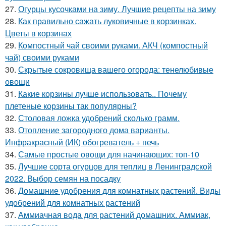
27.
Огурцы кусочками на зиму. Лучшие рецепты на зиму
28.
Как правильно сажать луковичные в корзинках.
Цветы в корзинах
29.
Компостный чай своими руками. АКЧ (компостный
чай) своими руками
30.
Скрытые сокровища вашего огорода: тенелюбивые
овощи
31.
Какие корзины лучше использовать.. Почему
плетеные корзины так популярны?
32.
Столовая ложка удобрений сколько грамм.
33.
Отопление загородного дома варианты.
Инфракрасный (ИК) обогреватель + печь
34.
Самые простые овощи для начинающих: топ-10
35.
Лучшие сорта огурцов для теплиц в Ленинградской
2022. Выбор семян на посадку
36.
Домашние удобрения для комнатных растений. Виды
удобрений для комнатных растений
37.
Аммиачная вода для растений домашних. Аммиак,