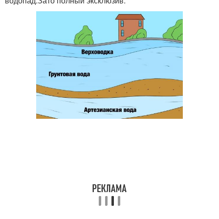
водопад.Зато полный эксклюзив.