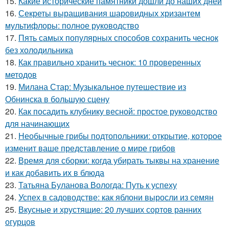
15.
Какие исторические памятники дошли до наших дней
16.
Секреты выращивания шаровидных хризантем
мультифлоры: полное руководство
17.
Пять самых популярных способов сохранить чеснок
без холодильника
18.
Как правильно хранить чеснок: 10 проверенных
методов
19.
Милана Стар: Музыкальное путешествие из
Обнинска в большую сцену
20.
Как посадить клубнику весной: простое руководство
для начинающих
21.
Необычные грибы подтопольники: открытие, которое
изменит ваше представление о мире грибов
22.
Время для сборки: когда убирать тыквы на хранение
и как добавить их в блюда
23.
Татьяна Буланова Вологда: Путь к успеху
24.
Успех в садоводстве: как яблони выросли из семян
25.
Вкусные и хрустящие: 20 лучших сортов ранних
огурцов