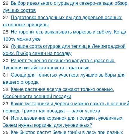
26.
Выбор идеального огурца для северо-запада: обзор
лучших сортов
27.
Подготовка посадочных ям для деревьев осенью:
основные принципы
28.
Не торопитесь выкапывать морковь и свёклу. Когда
100% можно уже
29.
Лучшие сорта огурцов для теплиц в Ленинградской
2022. Выбор семян на посадку
30.
Рецепт тушеная пекинская капуста с фасолью.
Тушеная китайская капуста с фасолью
31.
Овощи для тенистых участков: лучшие выборы для
вашего огорода
32.
Какие растения всегда сажают только осенью.
Особенности осенней посадки
33.
Какие кустарники и деревья можно сажать в осенний
период. Грамотная посадка — залог успеха
34.
Использование корзинок для посадки луковичных.
Зачем нужны корзины для луковичных?
35.
Как быстро растут белые грибы в лесу при разных