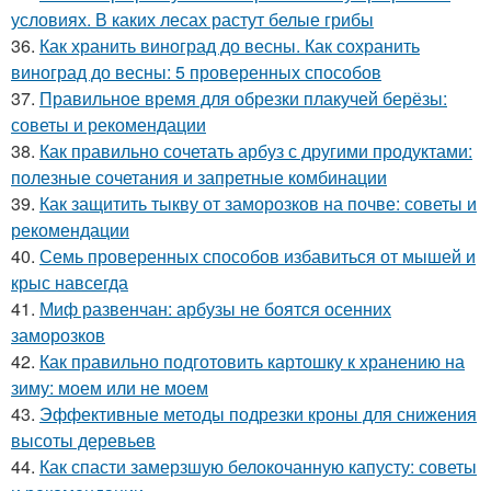
условиях. В каких лесах растут белые грибы
36.
Как хранить виноград до весны. Как сохранить
виноград до весны: 5 проверенных способов
37.
Правильное время для обрезки плакучей берёзы:
советы и рекомендации
38.
Как правильно сочетать арбуз с другими продуктами:
полезные сочетания и запретные комбинации
39.
Как защитить тыкву от заморозков на почве: советы и
рекомендации
40.
Семь проверенных способов избавиться от мышей и
крыс навсегда
41.
Миф развенчан: арбузы не боятся осенних
заморозков
42.
Как правильно подготовить картошку к хранению на
зиму: моем или не моем
43.
Эффективные методы подрезки кроны для снижения
высоты деревьев
44.
Как спасти замерзшую белокочанную капусту: советы