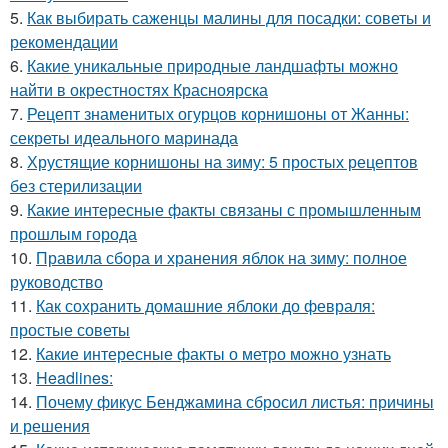
5.
Как выбирать саженцы малины для посадки: советы и
рекомендации
6.
Какие уникальные природные ландшафты можно
найти в окрестностях Красноярска
7.
Рецепт знаменитых огурцов корнишоны от Жанны:
секреты идеального маринада
8.
Хрустящие корнишоны на зиму: 5 простых рецептов
без стерилизации
9.
Какие интересные факты связаны с промышленным
прошлым города
10.
Правила сбора и хранения яблок на зиму: полное
руководство
11.
Как сохранить домашние яблоки до февраля:
простые советы
12.
Какие интересные факты о метро можно узнать
13.
Headlines:
14.
Почему фикус Бенджамина сбросил листья: причины
и решения