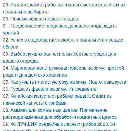
29.
Узнайте, какие грибы на тополях можно есть и как их
правильно выбирать
30.
Почему яблоня не дает плодов
31.
Плодоношение плодовых деревьев: когда ждать
урожай
32.
Успех в садоводстве: секреты правильного посадки
яблони
33.
Выбор лучших раннеспелых сортов огурцов для
вашего огорода
34.
Маринованная стручковая фасоль на зиму: простой
рецепт для долгого хранения
35.
Как укрыть плетистую розу на зиму. Подготовка куста
36.
Турша из фасоли на зиму. Ингредиенты
37.
Китайская капуста с грибами рецепт. Салат из
пекинской капусты с грибами
38.
Аммиак для комнатных цветов. Применение
раствора аммиака для обработки комнатных цветов
39.
46 ЛУЧШИХ съедобных лесных грибов 2023. 54
лучших грибных места в Подмосковье на сегодня по