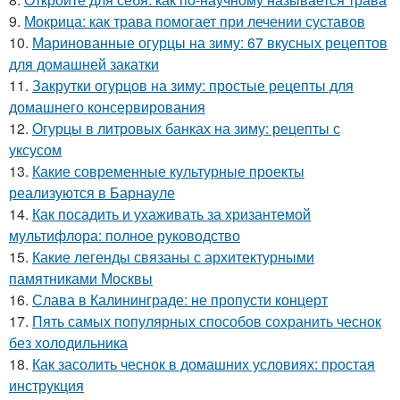
9.
Мокрица: как трава помогает при лечении суставов
10.
Маринованные огурцы на зиму: 67 вкусных рецептов
для домашней закатки
11.
Закрутки огурцов на зиму: простые рецепты для
домашнего консервирования
12.
Огурцы в литровых банках на зиму: рецепты с
уксусом
13.
Какие современные культурные проекты
реализуются в Барнауле
14.
Как посадить и ухаживать за хризантемой
мультифлора: полное руководство
15.
Какие легенды связаны с архитектурными
памятниками Москвы
16.
Слава в Калининграде: не пропусти концерт
17.
Пять самых популярных способов сохранить чеснок
без холодильника
18.
Как засолить чеснок в домашних условиях: простая
инструкция