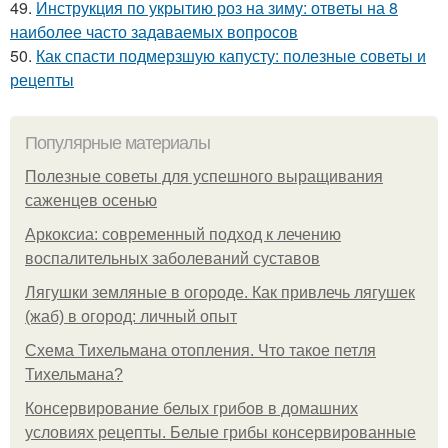
49.
Инструкция по укрытию роз на зиму: ответы на 8
наиболее часто задаваемых вопросов
50.
Как спасти подмерзшую капусту: полезные советы и
рецепты
Популярные материалы
Полезные советы для успешного выращивания
саженцев осенью
Аркоксиа: современный подход к лечению
воспалительных заболеваний суставов
Лягушки земляные в огороде. Как привлечь лягушек
(жаб) в огород: личный опыт
Схема Тихельмана отопления. Что такое петля
Тихельмана?
Консервирование белых грибов в домашних
условиях рецепты. Белые грибы консервированные