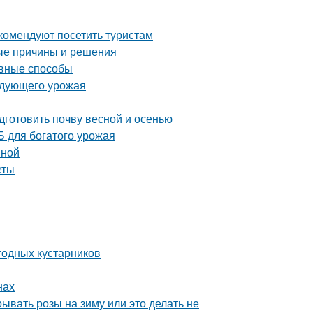
комендуют посетить туристам
ые причины и решения
ивные способы
ледующего урожая
дготовить почву весной и осенью
 для богатого урожая
вной
еты
годных кустарников
нах
ывать розы на зиму или это делать не