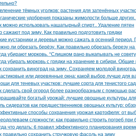
тельно?
еленение тёмных уголков: растения для затенённых участк
ганические удобрения показаны жимолости больше других.
к можно использовать нашатырный спирт.. Удаление пятен
о сажают под зиму. Как правильно подготовить грядки
кие кустарники и деревья можно сажать в осенний период. 
жно ли обрезать берёзу. Как правильно обрезать березу на
гда убирают морковь. "Слишком рано выкапывать не совету
гда убирать морковь с грядки на хранение в сибири. Общие
к сохранить виноград на зиму. Сохраняем молодой виногра
астиковые или деревянные окна: какой выбор лучше для в
ощи для теневых участков: лучшие сорта для тенистого сад
к сделать свой огород более разнообразным с помощью раст
ращивайте богатый урожай: лучшие овощные культуры для
ль сидератов как предшественников овощных культур: обзо
фективные способы сохранения урожая картофеля: от выб
еодолеваем сложности: как правильно строить погреб при 
гда что делать: 6 правил эффективного планирования врем
к правильно сохранить стручковую фасоль на зиму