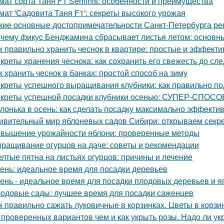
мат сорта Таня F1 Seminis: особенности и преимущества
мат 'Садовита Таня F1': секреты высокого урожая
кие основные достопримечательности Санкт-Петербурга ре
чему фикус Бенджамина сбрасывает листья летом: основн
к правильно хранить чеснок в квартире: простые и эффект
креты хранения чеснока: как сохранить его свежесть до с
к хранить чеснок в банках: простой способ на зиму
креты успешного выращивания клубники: как правильно по
креты успешной посадки клубники осенью: СУПЕР-СПОСОБ
лонька в осень: как сделать посадку максимально эффекти
ивительный мир яблоневых садов Сибири: открываем секр
вышение урожайности яблони: проверенные методы
ращивание огурцов на даче: советы и рекомендации
лтые пятна на листьях огурцов: причины и лечение
ень: идеальное время для посадки деревьев
ень - идеальное время для посадки плодовых деревьев и я
одовые сады: лучшее время для посадки саженцев
к правильно сажать луковичные в корзинках. Цветы в корзи
 проверенных вариантов чем и как укрыть розы. Надо ли укр