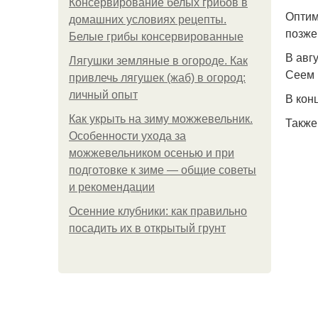
Консервирование белых грибов в
Оптим
домашних условиях рецепты.
позже
Белые грибы консервированные
В авг
Лягушки земляные в огороде. Как
Сеем 
привлечь лягушек (жаб) в огород:
личный опыт
В кон
Как укрыть на зиму можжевельник.
Также
Особенности ухода за
можжевельником осенью и при
подготовке к зиме — общие советы
и рекомендации
Осенние клубники: как правильно
посадить их в открытый грунт