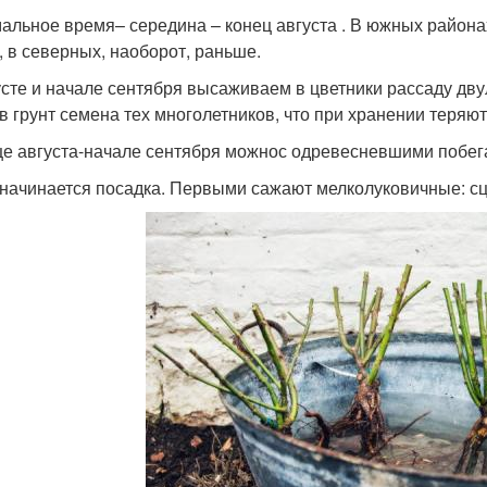
альное время– середина – конец августа . В южных района
, в северных, наоборот, раньше.
усте и начале сентября высаживаем в цветники рассаду дву
в грунт семена тех многолетников, что при хранении теряют 
це августа-начале сентября можнос одревесневшими побег
начинается посадка. Первыми сажают мелколуковичные: сци