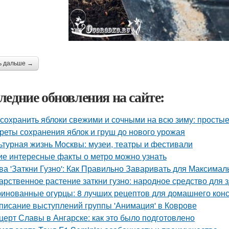
ь дальше →
ледние обновления на сайте:
 сохранить яблоки свежими и сочными на всю зиму: просты
реты сохранения яблок и груш до нового урожая
ьтурная жизнь Москвы: музеи, театры и фестивали
ие интересные факты о метро можно узнать
ва 'Заткни Гузно': Как Правильно Заваривать для Максима
арственное растение заткни гузно: народное средство для 
инованные огурцы: 8 лучших рецептов для домашнего кон
писание выступлений группы 'Анимация' в Коврове
церт Славы в Ангарске: как это было подготовлено