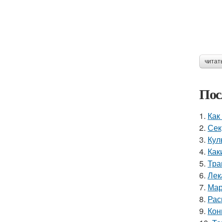
читат
Пос
1.
Как
2.
Сек
3.
Кул
4.
Как
5.
Тра
6.
Лек
7.
Мар
8.
Рас
9.
Кон