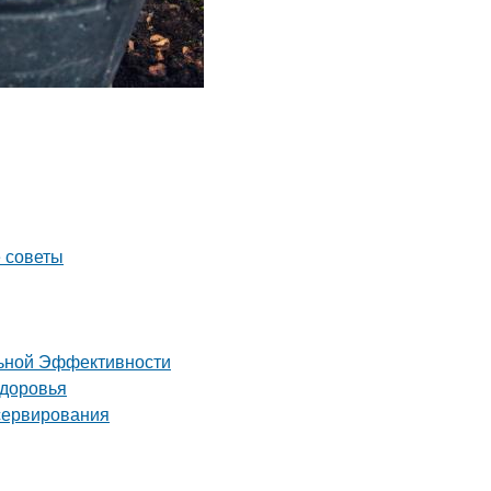
е советы
льной Эффективности
здоровья
сервирования