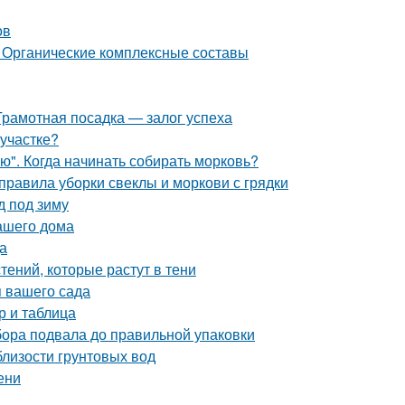
ов
 Органические комплексные составы
Грамотная посадка — залог успеха
 участке?
ю". Когда начинать собирать морковь?
 правила уборки свеклы и моркови с грядки
д под зиму
ашего дома
а
ений, которые растут в тени
 вашего сада
р и таблица
ора подвала до правильной упаковки
близости грунтовых вод
ени