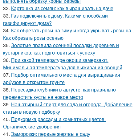
выполнять обрезку кроны березы
32.
Картошка из семян: как выращивать на даче
33.
Газ подключить к дому. Какими способами
газифицируют дома?
34.
Как обрезать розы на зиму и когда укрывать розы на..
Как обрезать розы осенью
35.
Золотые правила осенней посадки деревьев и
кустарников: как подготовиться к успеху
36.
При какой температуре овощи замерзают.
Минимальная температура для выживания овощей
37.
Подбор оптимального места для выращивания
арбузов в открытом грунте
38.
Пересадка клубники в августе: как правильно
переместить кусты на новое место
39.
Нашатырный спирт для сада и огорода. Добавление
статьи в новую подборку
40.
Подкормка рассады и комнатных цветов.
Органические удобрения
41.
Заморозки: первые жертвы в саду