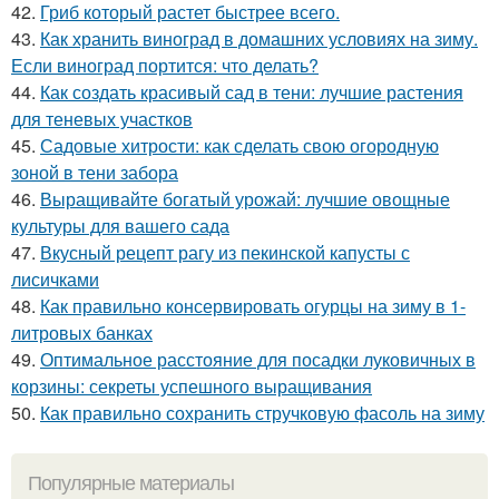
42.
Гриб который растет быстрее всего.
43.
Как хранить виноград в домашних условиях на зиму.
Если виноград портится: что делать?
44.
Как создать красивый сад в тени: лучшие растения
для теневых участков
45.
Садовые хитрости: как сделать свою огородную
зоной в тени забора
46.
Выращивайте богатый урожай: лучшие овощные
культуры для вашего сада
47.
Вкусный рецепт рагу из пекинской капусты с
лисичками
48.
Как правильно консервировать огурцы на зиму в 1-
литровых банках
49.
Оптимальное расстояние для посадки луковичных в
корзины: секреты успешного выращивания
50.
Как правильно сохранить стручковую фасоль на зиму
Популярные материалы