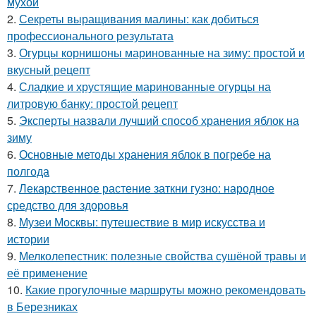
мухой
2.
Секреты выращивания малины: как добиться
профессионального результата
3.
Огурцы корнишоны маринованные на зиму: простой и
вкусный рецепт
4.
Сладкие и хрустящие маринованные огурцы на
литровую банку: простой рецепт
5.
Эксперты назвали лучший способ хранения яблок на
зиму
6.
Основные методы хранения яблок в погребе на
полгода
7.
Лекарственное растение заткни гузно: народное
средство для здоровья
8.
Музеи Москвы: путешествие в мир искусства и
истории
9.
Мелколепестник: полезные свойства сушёной травы и
её применение
10.
Какие прогулочные маршруты можно рекомендовать
в Березниках