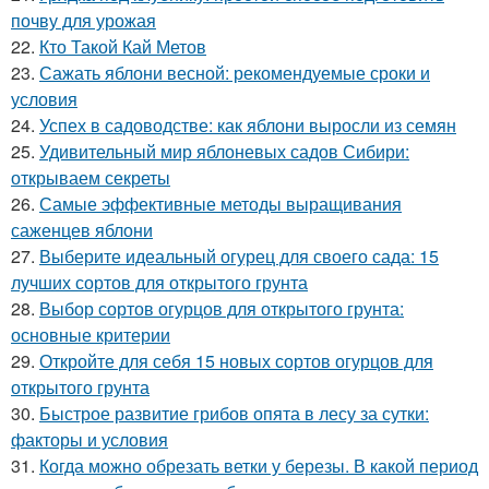
почву для урожая
22.
Кто Такой Кай Метов
23.
Сажать яблони весной: рекомендуемые сроки и
условия
24.
Успех в садоводстве: как яблони выросли из семян
25.
Удивительный мир яблоневых садов Сибири:
открываем секреты
26.
Самые эффективные методы выращивания
саженцев яблони
27.
Выберите идеальный огурец для своего сада: 15
лучших сортов для открытого грунта
28.
Выбор сортов огурцов для открытого грунта:
основные критерии
29.
Откройте для себя 15 новых сортов огурцов для
открытого грунта
30.
Быстрое развитие грибов опята в лесу за сутки:
факторы и условия
31.
Когда можно обрезать ветки у березы. В какой период