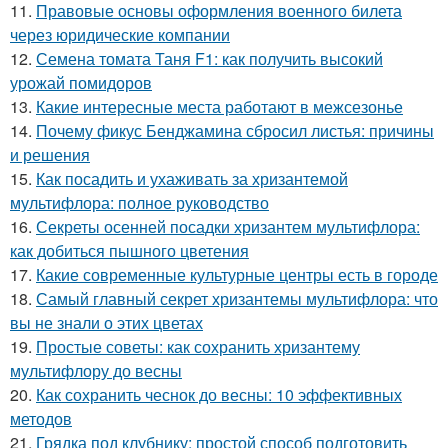
11.
Правовые основы оформления военного билета
через юридические компании
12.
Семена томата Таня F1: как получить высокий
урожай помидоров
13.
Какие интересные места работают в межсезонье
14.
Почему фикус Бенджамина сбросил листья: причины
и решения
15.
Как посадить и ухаживать за хризантемой
мультифлора: полное руководство
16.
Секреты осенней посадки хризантем мультифлора:
как добиться пышного цветения
17.
Какие современные культурные центры есть в городе
18.
Самый главный секрет хризантемы мультифлора: что
вы не знали о этих цветах
19.
Простые советы: как сохранить хризантему
мультифлору до весны
20.
Как сохранить чеснок до весны: 10 эффективных
методов
21.
Грядка под клубнику: простой способ подготовить