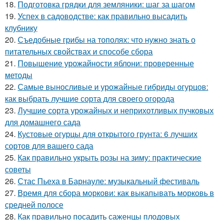
18.
Подготовка грядки для земляники: шаг за шагом
19.
Успех в садоводстве: как правильно высадить
клубнику
20.
Съедобные грибы на тополях: что нужно знать о
питательных свойствах и способе сбора
21.
Повышение урожайности яблони: проверенные
методы
22.
Самые выносливые и урожайные гибриды огурцов:
как выбрать лучшие сорта для своего огорода
23.
Лучшие сорта урожайных и неприхотливых пучковых
для домашнего сада
24.
Кустовые огурцы для открытого грунта: 6 лучших
сортов для вашего сада
25.
Как правильно укрыть розы на зиму: практические
советы
26.
Стас Пьеха в Барнауле: музыкальный фестиваль
27.
Время для сбора моркови: как выкапывать морковь в
средней полосе
28.
Как правильно посадить саженцы плодовых