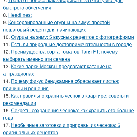
7.
Трава от поноса: как заваривать 'заткни гузно' для
быстрого облегчения
8.
Headlines:
9.
Консервированные огурцы на зиму: простой
пошаговый рецепт для начинающих
10.
Огурцы на зиму: 5 вкусных рецептов с фотографиями
11.
Есть ли природные достопримечательности в городе
12.
Преимущества сорта томатов Таня F1: почему
выбирать именно эти семена
13.
Какие парки Москвы предлагают катание на
аттракционах
14.
Почему фикус бенджамина сбрасывает листья:
причины и решения
15.
Как правильно хранить чеснок в квартире: советы и
рекомендации
16.
Секреты сохранения чеснока: как хранить его больше
года
17.
Необычные заготовки и приправы из чеснока: 5
оригинальных рецептов