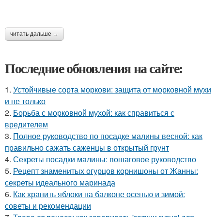
читать дальше →
Последние обновления на сайте:
1.
Устойчивые сорта моркови: защита от морковной мухи
и не только
2.
Борьба с морковной мухой: как справиться с
вредителем
3.
Полное руководство по посадке малины весной: как
правильно сажать саженцы в открытый грунт
4.
Секреты посадки малины: пошаговое руководство
5.
Рецепт знаменитых огурцов корнишоны от Жанны:
секреты идеального маринада
6.
Как хранить яблоки на балконе осенью и зимой:
советы и рекомендации