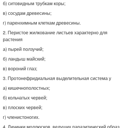
б) ситовидным трубкам коры;
в) сосудам древесины;
г) паренхимным клеткам древесины.
2. Перистое жилкование листьев характерно для
растения
а) пырей ползучий;
б) ландыш майский;
в) вороний глаз;
3. Протонефридиальная выделительная система у
а) кишечнополостных;
б) кольчатых червей;
в) плоских червей;
г) членистоногих.
4. Личинки моллюсков, ведущих паразитический образ