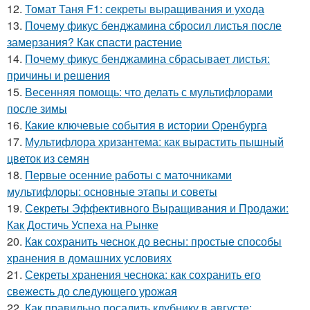
12.
Томат Таня F1: секреты выращивания и ухода
13.
Почему фикус бенджамина сбросил листья после
замерзания? Как спасти растение
14.
Почему фикус бенджамина сбрасывает листья:
причины и решения
15.
Весенняя помощь: что делать с мультифлорами
после зимы
16.
Какие ключевые события в истории Оренбурга
17.
Мультифлора хризантема: как вырастить пышный
цветок из семян
18.
Первые осенние работы с маточниками
мультифлоры: основные этапы и советы
19.
Секреты Эффективного Выращивания и Продажи:
Как Достичь Успеха на Рынке
20.
Как сохранить чеснок до весны: простые способы
хранения в домашних условиях
21.
Секреты хранения чеснока: как сохранить его
свежесть до следующего урожая
22.
Как правильно посадить клубнику в августе: