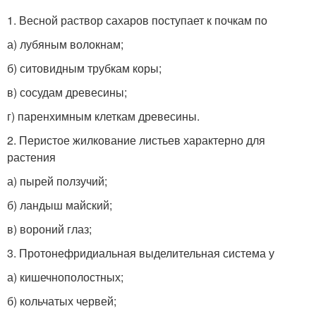
1. Весной раствор сахаров поступает к почкам по
а) лубяным волокнам;
б) ситовидным трубкам коры;
в) сосудам древесины;
г) паренхимным клеткам древесины.
2. Перистое жилкование листьев характерно для
растения
а) пырей ползучий;
б) ландыш майский;
в) вороний глаз;
3. Протонефридиальная выделительная система у
а) кишечнополостных;
б) кольчатых червей;