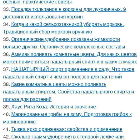
осенью: практические советы
33.
Посадка тюльпанов в корзины для луковичных. 9
достоинств использования корзин
34.
Когда и какой сельхозтехникой убирать морковь.
Традиционный сбор моркови вручную
35.
Органические удобрения показаны жимолости
больше других. Органические комплексные составы
36.
Аммиак поливать комнатные цветы. Для каких цветов
может применяться нашатырный спирт и в каких случаях
37.
НАШАТЫРНЫЙ спирт применение в саду. Что такое
нашатырный спирт и чем он полезен для растений
38.
Какие комнатные цветы можно поливать
нашатырным спиртом. Свойства нашатырного спирта и
польза для растений
39.
Хаус Рита Коза: История и значение
40.
Маринованные грибы на зиму. Подготовка грибов к
маринованию
41.
Тыква ярко оранжевая: свойства и применение
42.
Сколько грамм удобрения в столовой ложке или