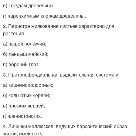
в) сосудам древесины;
г) паренхимным клеткам древесины.
2. Перистое жилкование листьев характерно для
растения
а) пырей ползучий;
б) ландыш майский;
в) вороний глаз;
3. Протонефридиальная выделительная система у
а) кишечнополостных;
б) кольчатых червей;
в) плоских червей;
г) членистоногих.
4. Личинки моллюсков, ведущих паразитический образ
жизни, имеются у