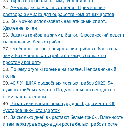
33.
Турша из фасоли на зиму. Ингредиенты
34.
Аммиак для комнатных цветов. Применение
раствора аммиака для обработки комнатных цветов
35.
Как можно использовать нашатырный спирт..
Удаление пятен
36.
Закатка грибов на зиму в банки. Классический рецепт
маринования белых грибов
37.
Особенности консервирования грибов в банках на
зиму. Как мариновать грибы на зиму в банках по
простому рецепту
38.
Почему огурцы горькие на грядке. Неправильный
полив
39.
46 ЛУЧШИХ съедобных лесных грибов 2023. 54
лучших грибных места в Подмосковье на сегодня по
всем направлениям
40.
Вязать или варить арматуру для фундамента. Об
«устаревших» стандартах
41.
За сколько дней вырастают белые грибы. Влажность
и температура воздуха для роста белых грибов после