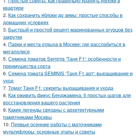
1.
Простые советы: как правильно хранить яблоки в
квартире
2.
Как сохранить яблоки до зимы: простые способы в
домашних условиях
3.
Быстрый и простой рецепт маринованных огурцов без
закрутки
4.
Парки и места отдыха в Москве: где расслабиться в
мегаполисе
5.
Семена томатов Seminis 'Таня F1': особенности и
преимущества сорта
6.
Семена томата SEMINIS 'Таня F1 арт': выращивание и
уход
7.
Томат Таня F1: секреты выращивания и ухода
8.
Как оживить фикус Бенджамина: 5 простых шагов для
восстановления вашего растения
9.
Какие легенды связаны с архитектурными
памятниками Москвы
10.
Первые осенние работы с маточниками
мультифлоры: основные этапы и советы