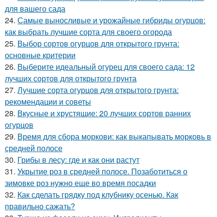
для вашего сада
24.
Самые выносливые и урожайные гибриды огурцов:
как выбрать лучшие сорта для своего огорода
25.
Выбор сортов огурцов для открытого грунта:
основные критерии
26.
Выберите идеальный огурец для своего сада: 12
лучших сортов для открытого грунта
27.
Лучшие сорта огурцов для открытого грунта:
рекомендации и советы
28.
Вкусные и хрустящие: 20 лучших сортов ранних
огурцов
29.
Время для сбора моркови: как выкапывать морковь в
средней полосе
30.
Грибы в лесу: где и как они растут
31.
Укрытие роз в средней полосе. Позаботиться о
зимовке роз нужно еще во время посадки
32.
Как сделать грядку под клубнику осенью. Как
правильно сажать?