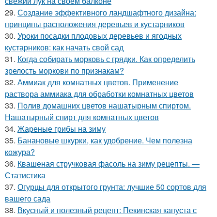
свежий лук на своем балконе
29.
Создание эффективного ландшафтного дизайна:
принципы расположения деревьев и кустарников
30.
Уроки посадки плодовых деревьев и ягодных
кустарников: как начать свой сад
31.
Когда собирать морковь с грядки. Как определить
зрелость моркови по признакам?
32.
Аммиак для комнатных цветов. Применение
раствора аммиака для обработки комнатных цветов
33.
Полив домашних цветов нашатырным спиртом.
Нашатырный спирт для комнатных цветов
34.
Жареные грибы на зиму
35.
Банановые шкурки, как удобрение. Чем полезна
кожура?
36.
Квашеная стручковая фасоль на зиму рецепты. —
Статистика
37.
Огурцы для открытого грунта: лучшие 50 сортов для
вашего сада
38.
Вкусный и полезный рецепт: Пекинская капуста с