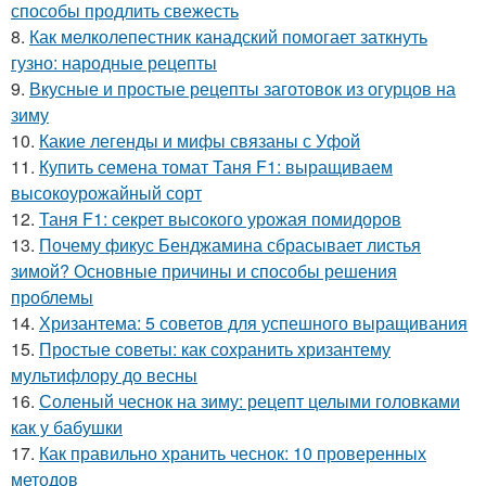
способы продлить свежесть
8.
Как мелколепестник канадский помогает заткнуть
гузно: народные рецепты
9.
Вкусные и простые рецепты заготовок из огурцов на
зиму
10.
Какие легенды и мифы связаны с Уфой
11.
Купить семена томат Таня F1: выращиваем
высокоурожайный сорт
12.
Таня F1: секрет высокого урожая помидоров
13.
Почему фикус Бенджамина сбрасывает листья
зимой? Основные причины и способы решения
проблемы
14.
Хризантема: 5 советов для успешного выращивания
15.
Простые советы: как сохранить хризантему
мультифлору до весны
16.
Соленый чеснок на зиму: рецепт целыми головками
как у бабушки
17.
Как правильно хранить чеснок: 10 проверенных
методов