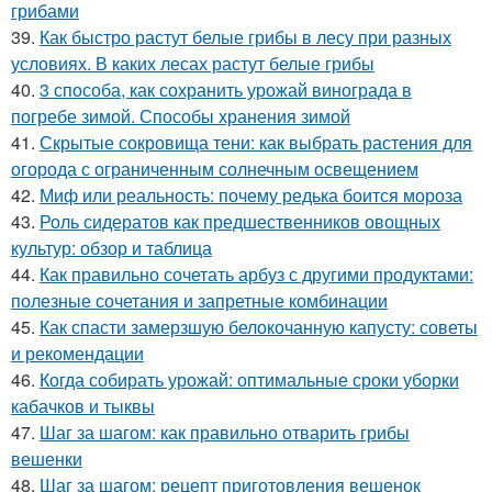
грибами
39.
Как быстро растут белые грибы в лесу при разных
условиях. В каких лесах растут белые грибы
40.
3 способа, как сохранить урожай винограда в
погребе зимой. Способы хранения зимой
41.
Скрытые сокровища тени: как выбрать растения для
огорода с ограниченным солнечным освещением
42.
Миф или реальность: почему редька боится мороза
43.
Роль сидератов как предшественников овощных
культур: обзор и таблица
44.
Как правильно сочетать арбуз с другими продуктами:
полезные сочетания и запретные комбинации
45.
Как спасти замерзшую белокочанную капусту: советы
и рекомендации
46.
Когда собирать урожай: оптимальные сроки уборки
кабачков и тыквы
47.
Шаг за шагом: как правильно отварить грибы
вешенки
48.
Шаг за шагом: рецепт приготовления вешенок