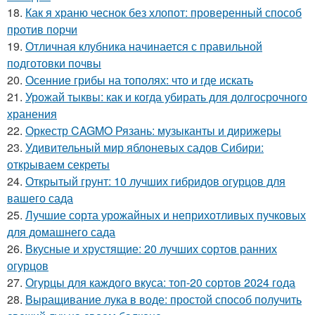
18.
Как я храню чеснок без хлопот: проверенный способ
против порчи
19.
Отличная клубника начинается с правильной
подготовки почвы
20.
Осенние грибы на тополях: что и где искать
21.
Урожай тыквы: как и когда убирать для долгосрочного
хранения
22.
Оркестр CAGMO Рязань: музыканты и дирижеры
23.
Удивительный мир яблоневых садов Сибири:
открываем секреты
24.
Открытый грунт: 10 лучших гибридов огурцов для
вашего сада
25.
Лучшие сорта урожайных и неприхотливых пучковых
для домашнего сада
26.
Вкусные и хрустящие: 20 лучших сортов ранних
огурцов
27.
Огурцы для каждого вкуса: топ-20 сортов 2024 года
28.
Выращивание лука в воде: простой способ получить